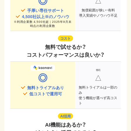
◎
△
手厚い専任サポート
無償範囲が狭い・有料
導入実績やノウハウ不足
4,500
社以上※のノウハウ
※
利用企業数 4,500社超｜2025年9月末
時点
の利用企業数
コスト
無料で試せるか？
コストパフォーマンスは良いか？
◎
△
無料トライアルあり
無料トライアルは一部の
み
低コストで運用可
使う機能が選べず高コス
ト
AI活用
AI機能はあるか？