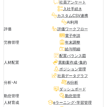
社員アンケート
入社手続き
カスタムCSV連携
AI利用
評価
評価ワークフロー
電子申請
労務管理
年末調整
給与明細
配置バランス図
人材配置
異動案作成・集約
ポジション管理
社員データグラフ
分析・AI
AI分析
ダッシュボード
勤怠管理
勤怠管理
人材育成
eラーニング・学習管理