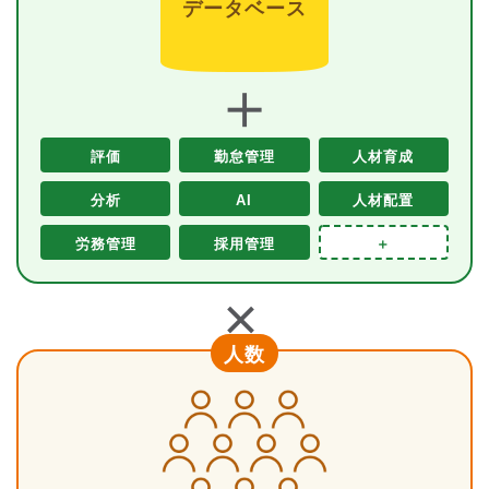
データベース
＋
評価
勤怠管理
人材育成
分析
AI
人材配置
労務管理
採用管理
＋
＋
人数