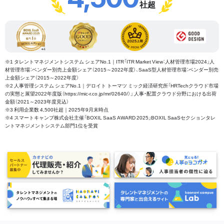
社超
※1 タレントマネジメントシステム シェアNo.1｜ITR「ITR Market View：人材管理市場2024」人
材管理市場：ベンダー別売上金額シェア（2015～2022年度）、SaaS型人材管理市場：ベンダー別売
上金額シェア（2015～2022年度）
※2 人事管理システム シェアNo.1｜デロイト トーマツ ミック経済研究所「HRTechクラウド市場
の実態と展望2022年度版（https://mic-r.co.jp/mr/02640/）」 人事・配置クラウド分野における出荷
金額（2021～2023年度見込）
※3 利用企業数 4,500社超｜2025年9月末時点
※4 スマートキャンプ株式会社主催「BOXIL SaaS AWARD 2025」BOXIL SaaSセクションタレ
ントマネジメントシステム部門1位を受賞