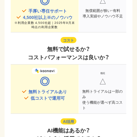
◎
△
手厚い専任サポート
無償範囲が狭い・有料
導入実績やノウハウ不足
4,500
社以上※のノウハウ
※
利用企業数 4,500社超｜2025年9月末
時点
の利用企業数
コスト
無料で試せるか？
コストパフォーマンスは良いか？
◎
△
無料トライアルあり
無料トライアルは一部の
み
低コストで運用可
使う機能が選べず高コス
ト
AI活用
AI機能はあるか？