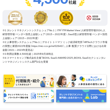
社超
※1 タレントマネジメントシステム シェアNo.1｜ITR「ITR Market View：人材管理市場2024」人
材管理市場：ベンダー別売上金額シェア（2015～2022年度）、SaaS型人材管理市場：ベンダー別売
上金額シェア（2015～2022年度）
※2 人事管理システム シェアNo.1｜デロイト トーマツ ミック経済研究所「HRTechクラウド市場
の実態と展望2022年度版（https://mic-r.co.jp/mr/02640/）」 人事・配置クラウド分野における出荷
金額（2021～2023年度見込）
※3 利用企業数 4,500社超｜2025年9月末時点
※4 スマートキャンプ株式会社主催「BOXIL SaaS AWARD 2025」BOXIL SaaSセクションタレ
ントマネジメントシステム部門1位を受賞