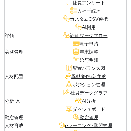
社員アンケート
入社手続き
カスタムCSV連携
AI利用
評価
評価ワークフロー
電子申請
労務管理
年末調整
給与明細
配置バランス図
人材配置
異動案作成・集約
ポジション管理
社員データグラフ
分析・AI
AI分析
ダッシュボード
勤怠管理
勤怠管理
人材育成
eラーニング・学習管理