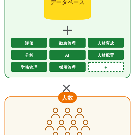
データベース
＋
評価
勤怠管理
人材育成
分析
AI
人材配置
労務管理
採用管理
＋
＋
人数