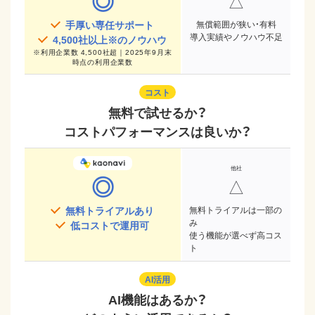
◎
△
手厚い専任サポート
無償範囲が狭い・有料
導入実績やノウハウ不足
4,500
社以上※のノウハウ
※
利用企業数 4,500社超｜2025年9月末
時点
の利用企業数
コスト
無料で試せるか？
コストパフォーマンスは良いか？
◎
△
無料トライアルあり
無料トライアルは一部の
み
低コストで運用可
使う機能が選べず高コス
ト
AI活用
AI機能はあるか？