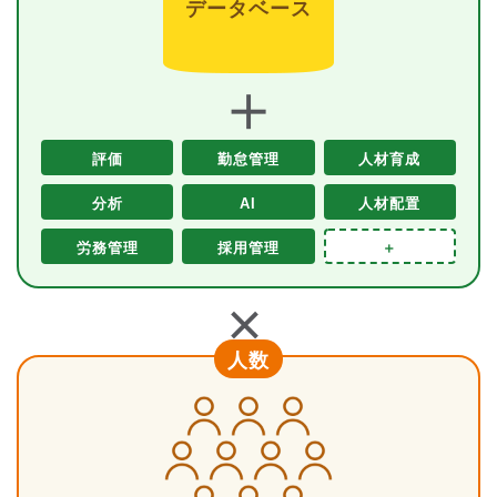
データベース
＋
評価
勤怠管理
人材育成
分析
AI
人材配置
労務管理
採用管理
＋
＋
人数