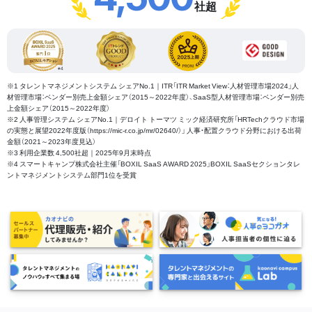
社超
※1 タレントマネジメントシステム シェアNo.1｜ITR「ITR Market View：人材管理市場2024」人
材管理市場：ベンダー別売上金額シェア（2015～2022年度）、SaaS型人材管理市場：ベンダー別売
上金額シェア（2015～2022年度）
※2 人事管理システム シェアNo.1｜デロイト トーマツ ミック経済研究所「HRTechクラウド市場
の実態と展望2022年度版（https://mic-r.co.jp/mr/02640/）」 人事・配置クラウド分野における出荷
金額（2021～2023年度見込）
※3 利用企業数 4,500社超｜2025年9月末時点
※4 スマートキャンプ株式会社主催「BOXIL SaaS AWARD 2025」BOXIL SaaSセクションタレ
ントマネジメントシステム部門1位を受賞