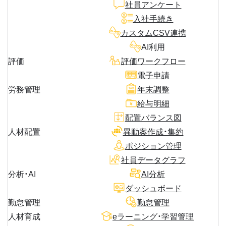
社員アンケート
入社手続き
カスタムCSV連携
AI利用
評価
評価ワークフロー
電子申請
労務管理
年末調整
給与明細
配置バランス図
人材配置
異動案作成・集約
ポジション管理
社員データグラフ
分析・AI
AI分析
ダッシュボード
勤怠管理
勤怠管理
人材育成
eラーニング・学習管理