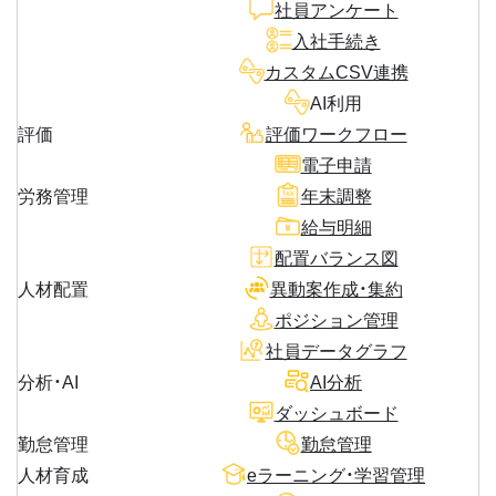
社員アンケート
入社手続き
カスタムCSV連携
AI利用
評価
評価ワークフロー
電子申請
労務管理
年末調整
給与明細
配置バランス図
人材配置
異動案作成・集約
ポジション管理
社員データグラフ
分析・AI
AI分析
ダッシュボード
勤怠管理
勤怠管理
人材育成
eラーニング・学習管理