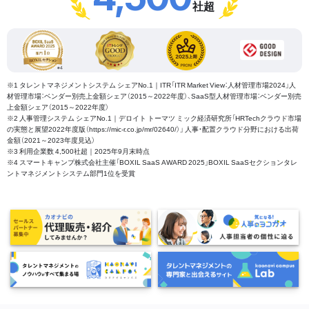
社超
※1 タレントマネジメントシステム シェアNo.1｜ITR「ITR Market View：人材管理市場2024」人
材管理市場：ベンダー別売上金額シェア（2015～2022年度）、SaaS型人材管理市場：ベンダー別売
上金額シェア（2015～2022年度）
※2 人事管理システム シェアNo.1｜デロイト トーマツ ミック経済研究所「HRTechクラウド市場
の実態と展望2022年度版（https://mic-r.co.jp/mr/02640/）」 人事・配置クラウド分野における出荷
金額（2021～2023年度見込）
※3 利用企業数 4,500社超｜2025年9月末時点
※4 スマートキャンプ株式会社主催「BOXIL SaaS AWARD 2025」BOXIL SaaSセクションタレ
ントマネジメントシステム部門1位を受賞