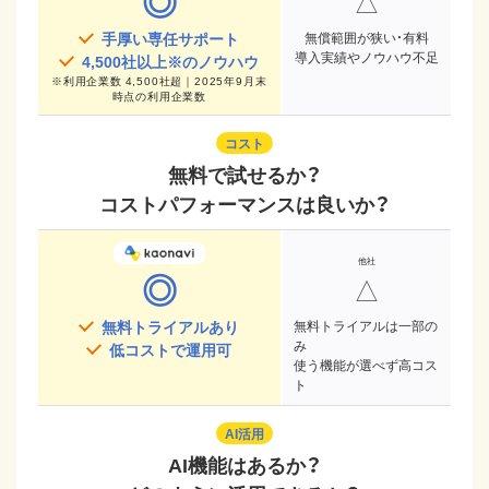
◎
△
手厚い専任サポート
無償範囲が狭い・有料
導入実績やノウハウ不足
4,500
社以上※のノウハウ
※
利用企業数 4,500社超｜2025年9月末
時点
の利用企業数
コスト
無料で試せるか？
コストパフォーマンスは良いか？
◎
△
無料トライアルあり
無料トライアルは一部の
み
低コストで運用可
使う機能が選べず高コス
ト
AI活用
AI機能はあるか？