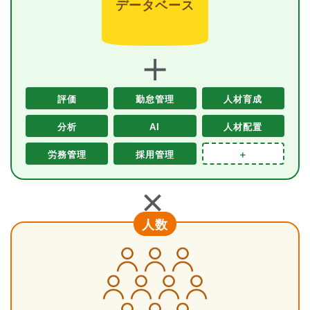
データベース
＋
評価
勤怠管理
人材育成
分析
AI
人材配置
労務管理
採用管理
＋
＋
人数