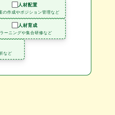
人材配置
案の作成やポジション管理など
人材育成
eラーニングや集合研修など
析など