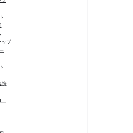
ース
ト
図
ム
マップ
ー
ト
連携
ロー