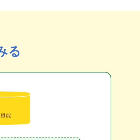
みる
準機能