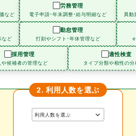
労務管理
価など
電子申請・年末調整・給与明細など
異動
勤怠管理
示など
打刻やシフト・年休管理など
採用管理
適性検査
人や候補者の管理など
タイプ分類や相性の分
利用人数を選ぶ
2.