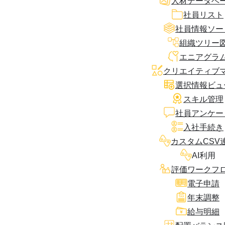
人材データベ
社員リスト
社員情報ソー
組織ツリー
エニアグラ
クリエイティブ
選択情報ビュ
スキル管理
社員アンケー
入社手続き
カスタムCSV
AI利用
評価ワークフ
電子申請
年末調整
給与明細