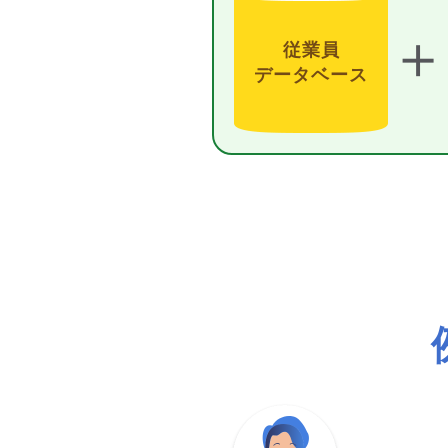
＋
従業員
データベース