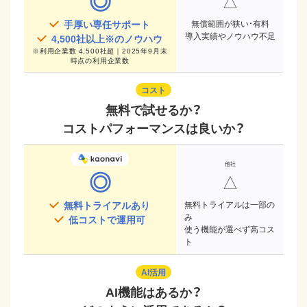
◎
△
手厚い専任サポート
無償範囲が狭い・有料
導入実績やノウハウ不足
4,500
社以上※のノウハウ
※
利用企業数 4,500社超｜2025年9月末
時点
の利用企業数
コスト
無料で試せるか？
コストパフォーマンスは良いか？
◎
△
無料トライアルあり
無料トライアルは一部の
み
低コストで運用可
使う機能が選べず高コス
ト
AI活用
AI機能はあるか？