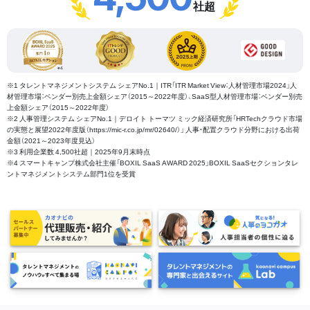
社超
※1 タレントマネジメントシステム シェアNo.1｜ITR「ITR Market View：人材管理市場2024」人
材管理市場：ベンダー別売上金額シェア（2015～2022年度）、SaaS型人材管理市場：ベンダー別売
上金額シェア（2015～2022年度）
※2 人事管理システム シェアNo.1｜デロイト トーマツ ミック経済研究所「HRTechクラウド市場
の実態と展望2022年度版（https://mic-r.co.jp/mr/02640/）」 人事・配置クラウド分野における出荷
金額（2021～2023年度見込）
※3 利用企業数 4,500社超｜2025年9月末時点
※4 スマートキャンプ株式会社主催「BOXIL SaaS AWARD 2025」BOXIL SaaSセクションタレ
ントマネジメントシステム部門1位を受賞