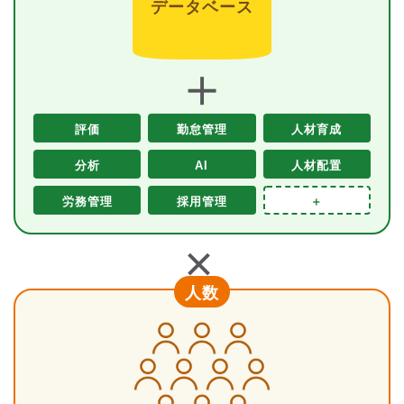
データベース
＋
評価
勤怠管理
人材育成
分析
AI
人材配置
労務管理
採用管理
＋
＋
人数