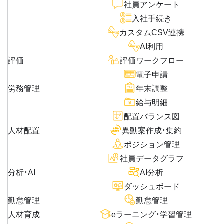
社員アンケート
入社手続き
カスタムCSV連携
AI利用
評価
評価ワークフロー
電子申請
労務管理
年末調整
給与明細
配置バランス図
人材配置
異動案作成・集約
ポジション管理
社員データグラフ
分析・AI
AI分析
ダッシュボード
勤怠管理
勤怠管理
人材育成
eラーニング・学習管理