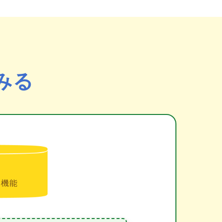
みる
準機能