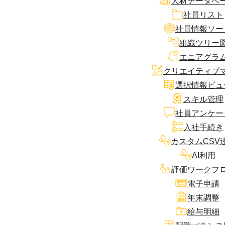
人材データベ
社員リスト
社員情報ソー
組織ツリー
エニアグラ
クリエイティブ
選択情報ビュ
スキル管理
社員アンケー
入社手続き
カスタムCSV
AI利用
評価ワークフ
電子申請
年末調整
給与明細