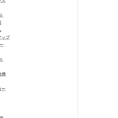
ース
ト
図
ム
マップ
ー
ト
連携
ロー