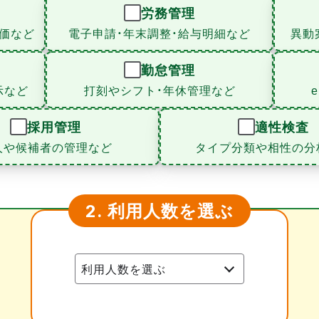
労務管理
価など
電子申請・年末調整・給与明細など
異動
勤怠管理
示など
打刻やシフト・年休管理など
採用管理
適性検査
人や候補者の管理など
タイプ分類や相性の分
利用人数を選ぶ
2.