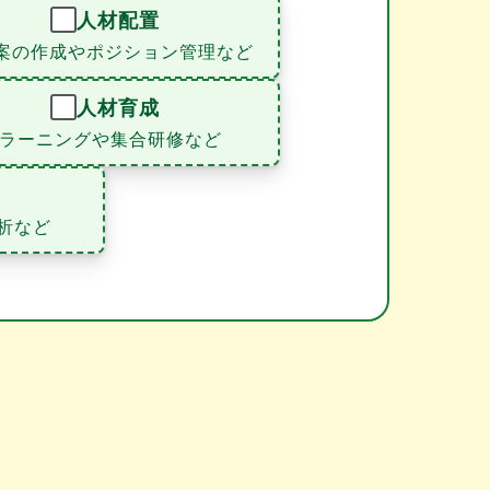
人材配置
案の作成やポジション管理など
人材育成
eラーニングや集合研修など
析など