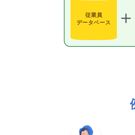
＋
従業員
データベース