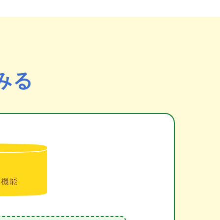
みる
準機能