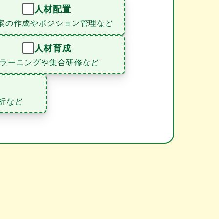
人材配置
案の作成やポジション管理など
人材育成
eラーニングや集合研修など
析など