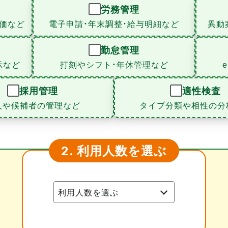
労務管理
価など
電子申請・年末調整・給与明細など
異動
勤怠管理
示など
打刻やシフト・年休管理など
採用管理
適性検査
人や候補者の管理など
タイプ分類や相性の分
利用人数を選ぶ
2.