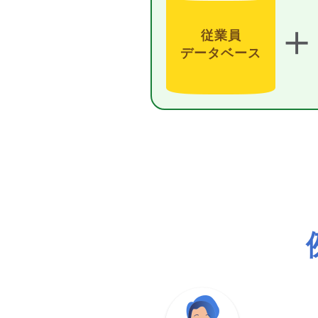
＋
従業員
データベース