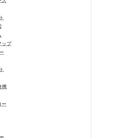
ース
ト
図
ム
マップ
ー
ト
連携
ロー