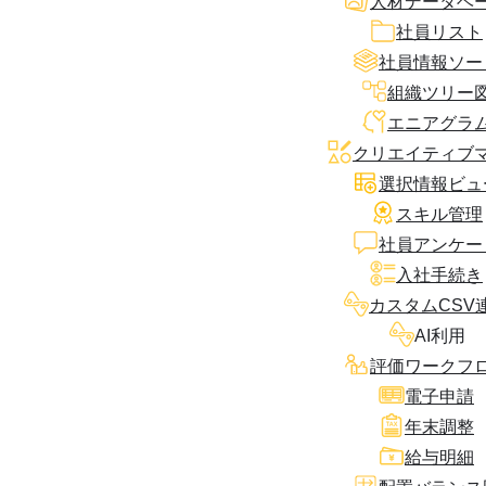
人材データベ
社員リスト
社員情報ソー
組織ツリー
エニアグラ
クリエイティブ
選択情報ビュ
スキル管理
社員アンケー
入社手続き
カスタムCSV
AI利用
評価ワークフ
電子申請
年末調整
給与明細