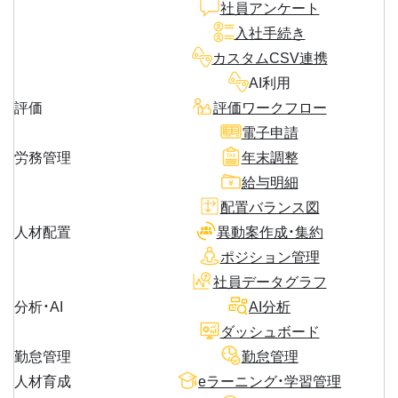
社員アンケート
入社手続き
カスタムCSV連携
AI利用
評価
評価ワークフロー
電子申請
労務管理
年末調整
給与明細
配置バランス図
人材配置
異動案作成・集約
ポジション管理
社員データグラフ
分析・AI
AI分析
ダッシュボード
勤怠管理
勤怠管理
人材育成
eラーニング・学習管理