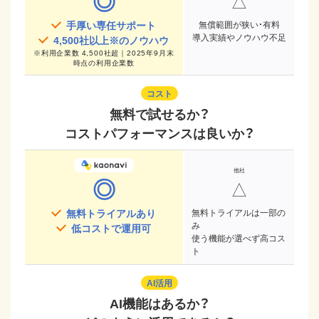
◎
△
手厚い専任サポート
無償範囲が狭い・有料
導入実績やノウハウ不足
4,500
社以上※のノウハウ
※
利用企業数 4,500社超｜2025年9月末
時点
の利用企業数
コスト
無料で試せるか？
コストパフォーマンスは良いか？
◎
△
無料トライアルあり
無料トライアルは一部の
み
低コストで運用可
使う機能が選べず高コス
ト
AI活用
AI機能はあるか？