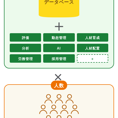
データベース
＋
評価
勤怠管理
人材育成
分析
AI
人材配置
労務管理
採用管理
＋
＋
人数