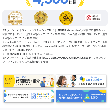
社超
※1 タレントマネジメントシステム シェアNo.1｜ITR「ITR Market View：人材管理市場2024」人
材管理市場：ベンダー別売上金額シェア（2015～2022年度）、SaaS型人材管理市場：ベンダー別売
上金額シェア（2015～2022年度）
※2 人事管理システム シェアNo.1｜デロイト トーマツ ミック経済研究所「HRTechクラウド市場
の実態と展望2022年度版（https://mic-r.co.jp/mr/02640/）」 人事・配置クラウド分野における出荷
金額（2021～2023年度見込）
※3 利用企業数 4,500社超｜2025年9月末時点
※4 スマートキャンプ株式会社主催「BOXIL SaaS AWARD 2025」BOXIL SaaSセクションタレ
ントマネジメントシステム部門1位を受賞