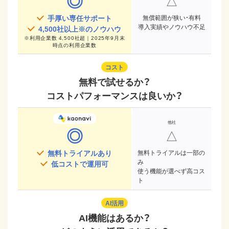
◎
△
手厚い専任サポート
無償範囲が狭い・有料
導入実績やノウハウ不足
4,500
社以上※のノウハウ
※
利用企業数 4,500社超｜2025年9月末
時点
の利用企業数
コスト
無料で試せるか？
コストパフォーマンスは良いか？
◎
△
無料トライアルあり
無料トライアルは一部の
み
低コストで運用可
使う機能が選べず高コス
ト
AI活用
AI機能はあるか？