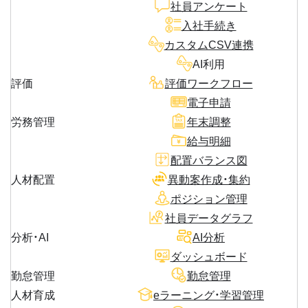
社員アンケート
入社手続き
カスタムCSV連携
AI利用
評価
評価ワークフロー
電子申請
労務管理
年末調整
給与明細
配置バランス図
人材配置
異動案作成・集約
ポジション管理
社員データグラフ
分析・AI
AI分析
ダッシュボード
勤怠管理
勤怠管理
人材育成
eラーニング・学習管理