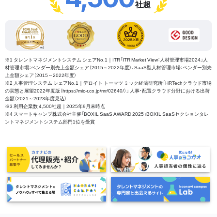
社超
※1 タレントマネジメントシステム シェアNo.1｜ITR「ITR Market View：人材管理市場2024」人
材管理市場：ベンダー別売上金額シェア（2015～2022年度）、SaaS型人材管理市場：ベンダー別売
上金額シェア（2015～2022年度）
※2 人事管理システム シェアNo.1｜デロイト トーマツ ミック経済研究所「HRTechクラウド市場
の実態と展望2022年度版（https://mic-r.co.jp/mr/02640/）」 人事・配置クラウド分野における出荷
金額（2021～2023年度見込）
※3 利用企業数 4,500社超｜2025年9月末時点
※4 スマートキャンプ株式会社主催「BOXIL SaaS AWARD 2025」BOXIL SaaSセクションタレ
ントマネジメントシステム部門1位を受賞