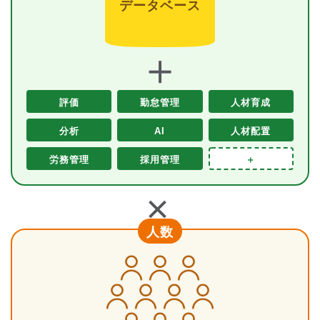
データベース
＋
評価
勤怠管理
人材育成
分析
AI
人材配置
労務管理
採用管理
＋
＋
人数