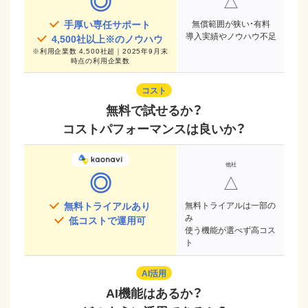
◎
△
手厚い専任サポート
無償範囲が狭い・有料
導入実績やノウハウ不足
4,500
社以上※のノウハウ
※
利用企業数 4,500社超｜2025年9月末
時点
の利用企業数
コスト
無料で試せるか？
コストパフォーマンスは良いか？
◎
△
無料トライアルあり
無料トライアルは一部の
み
低コストで運用可
使う機能が選べず高コス
ト
AI活用
AI機能はあるか？