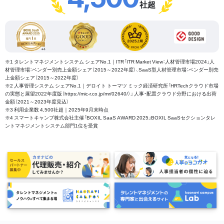
社超
※1 タレントマネジメントシステム シェアNo.1｜ITR「ITR Market View：人材管理市場2024」人
材管理市場：ベンダー別売上金額シェア（2015～2022年度）、SaaS型人材管理市場：ベンダー別売
上金額シェア（2015～2022年度）
※2 人事管理システム シェアNo.1｜デロイト トーマツ ミック経済研究所「HRTechクラウド市場
の実態と展望2022年度版（https://mic-r.co.jp/mr/02640/）」 人事・配置クラウド分野における出荷
金額（2021～2023年度見込）
※3 利用企業数 4,500社超｜2025年9月末時点
※4 スマートキャンプ株式会社主催「BOXIL SaaS AWARD 2025」BOXIL SaaSセクションタレ
ントマネジメントシステム部門1位を受賞