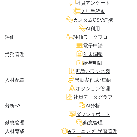
社員アンケート
入社手続き
カスタムCSV連携
AI利用
評価
評価ワークフロー
電子申請
労務管理
年末調整
給与明細
配置バランス図
人材配置
異動案作成・集約
ポジション管理
社員データグラフ
分析・AI
AI分析
ダッシュボード
勤怠管理
勤怠管理
人材育成
eラーニング・学習管理