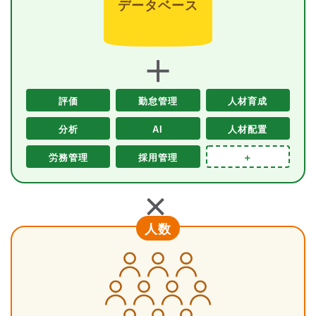
データベース
＋
評価
勤怠管理
人材育成
分析
AI
人材配置
労務管理
採用管理
＋
＋
人数