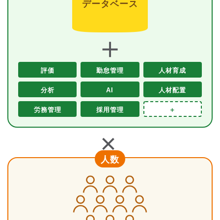
データベース
＋
評価
勤怠管理
人材育成
分析
AI
人材配置
労務管理
採用管理
＋
＋
人数