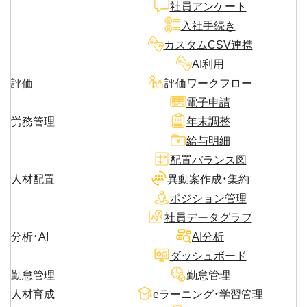
社員アンケート
入社手続き
カスタムCSV連携
AI利用
評価
評価ワークフロー
電子申請
労務管理
年末調整
給与明細
配置バランス図
人材配置
異動案作成・集約
ポジション管理
社員データグラフ
分析・AI
AI分析
ダッシュボード
勤怠管理
勤怠管理
人材育成
eラーニング・学習管理