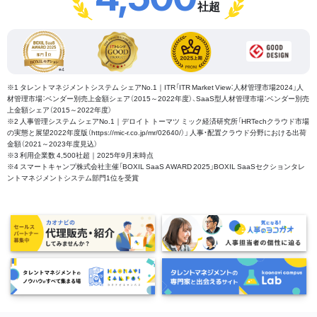
社超
※1 タレントマネジメントシステム シェアNo.1｜ITR「ITR Market View：人材管理市場2024」人
材管理市場：ベンダー別売上金額シェア（2015～2022年度）、SaaS型人材管理市場：ベンダー別売
上金額シェア（2015～2022年度）
※2 人事管理システム シェアNo.1｜デロイト トーマツ ミック経済研究所「HRTechクラウド市場
の実態と展望2022年度版（https://mic-r.co.jp/mr/02640/）」 人事・配置クラウド分野における出荷
金額（2021～2023年度見込）
※3 利用企業数 4,500社超｜2025年9月末時点
※4 スマートキャンプ株式会社主催「BOXIL SaaS AWARD 2025」BOXIL SaaSセクションタレ
ントマネジメントシステム部門1位を受賞