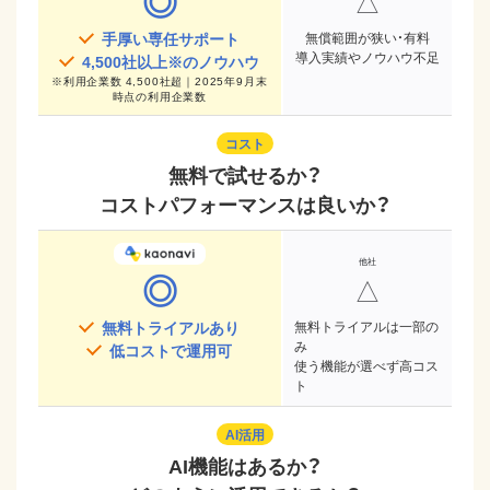
◎
△
手厚い専任サポート
無償範囲が狭い・有料
導入実績やノウハウ不足
4,500
社以上※のノウハウ
※
利用企業数 4,500社超｜2025年9月末
時点
の利用企業数
コスト
無料で試せるか？
コストパフォーマンスは良いか？
◎
△
無料トライアルあり
無料トライアルは一部の
み
低コストで運用可
使う機能が選べず高コス
ト
AI活用
AI機能はあるか？