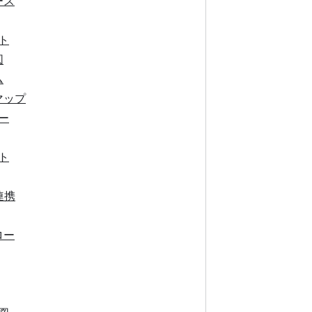
ース
ト
図
ム
マップ
ー
ト
連携
ロー