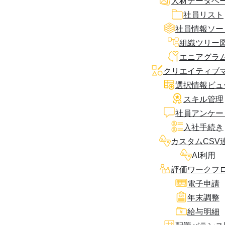
人材データベ
社員リスト
社員情報ソー
組織ツリー
エニアグラ
クリエイティブ
選択情報ビュ
スキル管理
社員アンケー
入社手続き
カスタムCSV
AI利用
評価ワークフ
電子申請
年末調整
給与明細