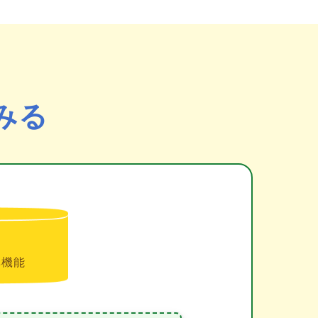
みる
準機能