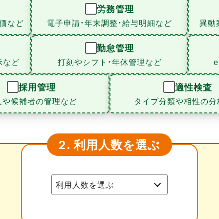
労務管理
価など
電子申請・年末調整・給与明細など
異動
勤怠管理
示など
打刻やシフト・年休管理など
採用管理
適性検査
人や候補者の管理など
タイプ分類や相性の分
利用人数を選ぶ
2.