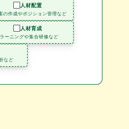
人材配置
案の作成やポジション管理など
人材育成
eラーニングや集合研修など
析など