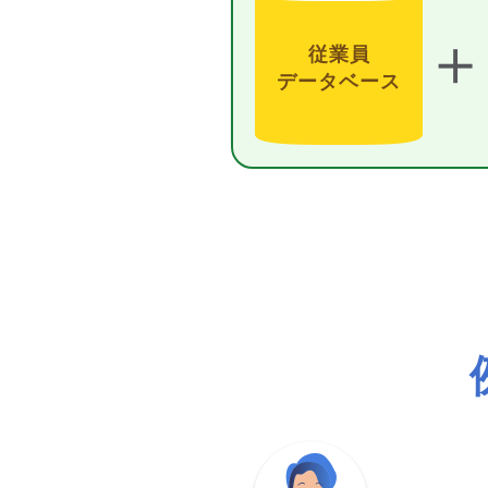
＋
従業員
データベース