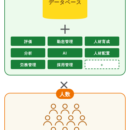
データベース
＋
評価
勤怠管理
人材育成
分析
AI
人材配置
労務管理
採用管理
＋
＋
人数