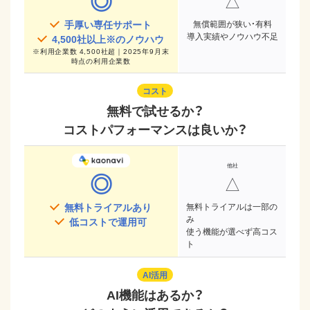
◎
△
手厚い専任サポート
無償範囲が狭い・有料
導入実績やノウハウ不足
4,500
社以上※のノウハウ
※
利用企業数 4,500社超｜2025年9月末
時点
の利用企業数
コスト
無料で試せるか？
コストパフォーマンスは良いか？
◎
△
無料トライアルあり
無料トライアルは一部の
み
低コストで運用可
使う機能が選べず高コス
ト
AI活用
AI機能はあるか？