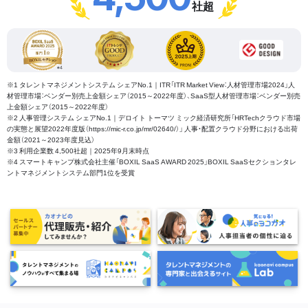
社超
※1 タレントマネジメントシステム シェアNo.1｜ITR「ITR Market View：人材管理市場2024」人
材管理市場：ベンダー別売上金額シェア（2015～2022年度）、SaaS型人材管理市場：ベンダー別売
上金額シェア（2015～2022年度）
※2 人事管理システム シェアNo.1｜デロイト トーマツ ミック経済研究所「HRTechクラウド市場
の実態と展望2022年度版（https://mic-r.co.jp/mr/02640/）」 人事・配置クラウド分野における出荷
金額（2021～2023年度見込）
※3 利用企業数 4,500社超｜2025年9月末時点
※4 スマートキャンプ株式会社主催「BOXIL SaaS AWARD 2025」BOXIL SaaSセクションタレ
ントマネジメントシステム部門1位を受賞