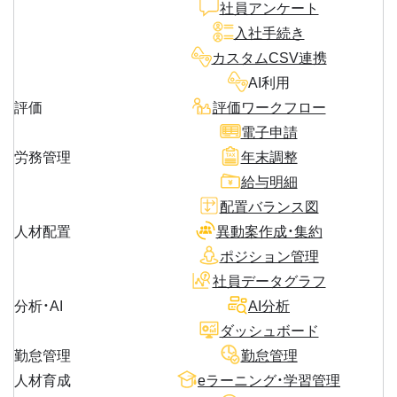
社員アンケート
入社手続き
カスタムCSV連携
AI利用
評価
評価ワークフロー
電子申請
労務管理
年末調整
給与明細
配置バランス図
人材配置
異動案作成・集約
ポジション管理
社員データグラフ
分析・AI
AI分析
ダッシュボード
勤怠管理
勤怠管理
人材育成
eラーニング・学習管理