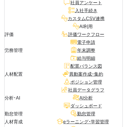
社員アンケート
入社手続き
カスタムCSV連携
AI利用
評価
評価ワークフロー
電子申請
労務管理
年末調整
給与明細
配置バランス図
人材配置
異動案作成・集約
ポジション管理
社員データグラフ
分析・AI
AI分析
ダッシュボード
勤怠管理
勤怠管理
人材育成
eラーニング・学習管理