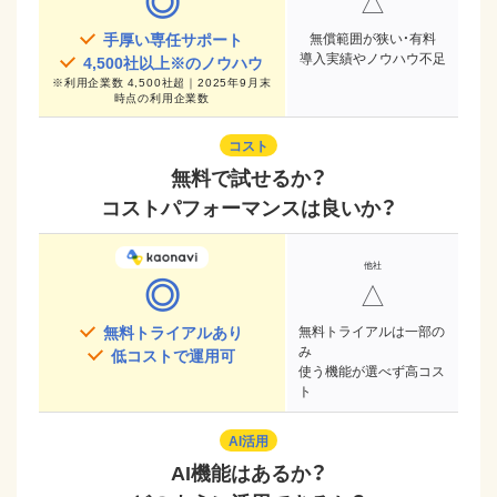
◎
△
手厚い専任サポート
無償範囲が狭い・有料
導入実績やノウハウ不足
4,500
社以上※のノウハウ
※
利用企業数 4,500社超｜2025年9月末
時点
の利用企業数
コスト
無料で試せるか？
コストパフォーマンスは良いか？
◎
△
無料トライアルあり
無料トライアルは一部の
み
低コストで運用可
使う機能が選べず高コス
ト
AI活用
AI機能はあるか？