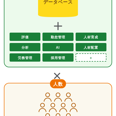
データベース
＋
評価
勤怠管理
人材育成
分析
AI
人材配置
労務管理
採用管理
＋
＋
人数