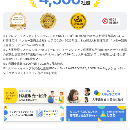
社超
※1 タレントマネジメントシステム シェアNo.1｜ITR「ITR Market View：人材管理市場2024」人
材管理市場：ベンダー別売上金額シェア（2015～2022年度）、SaaS型人材管理市場：ベンダー別売
上金額シェア（2015～2022年度）
※2 人事管理システム シェアNo.1｜デロイト トーマツ ミック経済研究所「HRTechクラウド市場
の実態と展望2022年度版（https://mic-r.co.jp/mr/02640/）」 人事・配置クラウド分野における出荷
金額（2021～2023年度見込）
※3 利用企業数 4,500社超｜2025年9月末時点
※4 スマートキャンプ株式会社主催「BOXIL SaaS AWARD 2025」BOXIL SaaSセクションタレ
ントマネジメントシステム部門1位を受賞