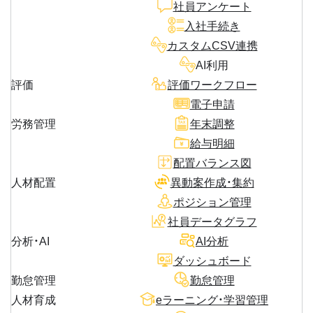
社員アンケート
入社手続き
カスタムCSV連携
AI利用
評価
評価ワークフロー
電子申請
労務管理
年末調整
給与明細
配置バランス図
人材配置
異動案作成・集約
ポジション管理
社員データグラフ
分析・AI
AI分析
ダッシュボード
勤怠管理
勤怠管理
人材育成
eラーニング・学習管理