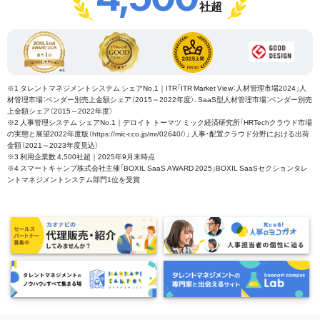
社超
※1 タレントマネジメントシステム シェアNo.1｜ITR「ITR Market View：人材管理市場2024」人
材管理市場：ベンダー別売上金額シェア（2015～2022年度）、SaaS型人材管理市場：ベンダー別売
上金額シェア（2015～2022年度）
※2 人事管理システム シェアNo.1｜デロイト トーマツ ミック経済研究所「HRTechクラウド市場
の実態と展望2022年度版（https://mic-r.co.jp/mr/02640/）」 人事・配置クラウド分野における出荷
金額（2021～2023年度見込）
※3 利用企業数 4,500社超｜2025年9月末時点
※4 スマートキャンプ株式会社主催「BOXIL SaaS AWARD 2025」BOXIL SaaSセクションタレ
ントマネジメントシステム部門1位を受賞