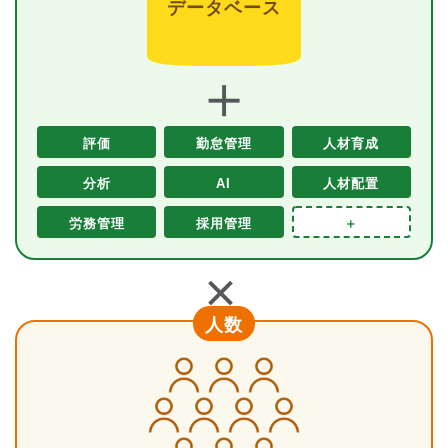
データベース
＋
評価
勤怠管理
人材育成
分析
AI
人材配置
労務管理
採用管理
＋
＋
人数