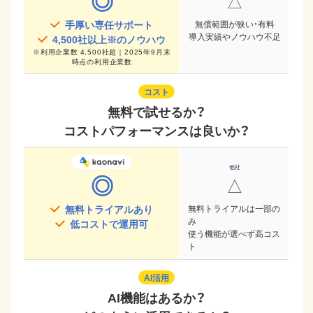
◎
△
手厚い専任サポート
無償範囲が狭い・有料
導入実績やノウハウ不足
4,500
社以上※のノウハウ
※
利用企業数 4,500社超｜2025年9月末
時点
の利用企業数
コスト
無料で試せるか？
コストパフォーマンスは良いか？
◎
△
無料トライアルあり
無料トライアルは一部の
み
低コストで運用可
使う機能が選べず高コス
ト
AI活用
AI機能はあるか？