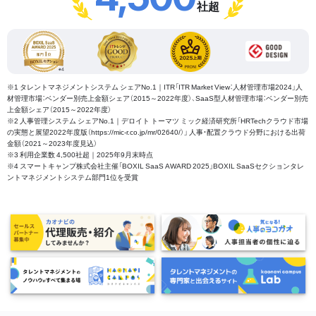
社超
※1 タレントマネジメントシステム シェアNo.1｜ITR「ITR Market View：人材管理市場2024」人
材管理市場：ベンダー別売上金額シェア（2015～2022年度）、SaaS型人材管理市場：ベンダー別売
上金額シェア（2015～2022年度）
※2 人事管理システム シェアNo.1｜デロイト トーマツ ミック経済研究所「HRTechクラウド市場
の実態と展望2022年度版（https://mic-r.co.jp/mr/02640/）」 人事・配置クラウド分野における出荷
金額（2021～2023年度見込）
※3 利用企業数 4,500社超｜2025年9月末時点
※4 スマートキャンプ株式会社主催「BOXIL SaaS AWARD 2025」BOXIL SaaSセクションタレ
ントマネジメントシステム部門1位を受賞