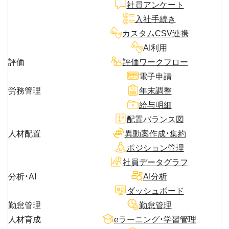
社員アンケート
入社手続き
カスタムCSV連携
AI利用
評価
評価ワークフロー
電子申請
労務管理
年末調整
給与明細
配置バランス図
人材配置
異動案作成・集約
ポジション管理
社員データグラフ
分析・AI
AI分析
ダッシュボード
勤怠管理
勤怠管理
人材育成
eラーニング・学習管理