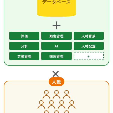
データベース
＋
評価
勤怠管理
人材育成
分析
AI
人材配置
労務管理
採用管理
＋
＋
人数