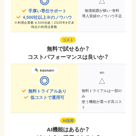
◎
△
手厚い専任サポート
無償範囲が狭い・有料
導入実績やノウハウ不足
4,500
社以上※のノウハウ
※
利用企業数 4,500社超｜2025年9月末
時点
の利用企業数
コスト
無料で試せるか？
コストパフォーマンスは良いか？
◎
△
無料トライアルあり
無料トライアルは一部の
み
低コストで運用可
使う機能が選べず高コス
ト
AI活用
AI機能はあるか？