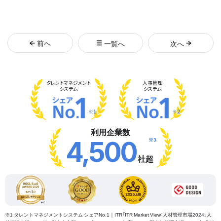
前
へ
一覧へ
次
へ
タレント
マネジメント
人事管理
システム
システム
※1
※2
利用企業数
※3
4,500
社超
※1 タレントマネジメントシステム シェアNo.1｜ITR「ITR Market View：人材管理市場2024」人