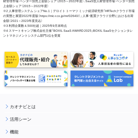
材管理市場：ベンダー別売上金額シェア（2015～2022年度）、SaaS型人材管理市場：ベンダー別売
上金額シェア（2015～2022年度）
※2 人事管理システム シェアNo.1｜デロイト トーマツ ミック経済研究所「HRTechクラウド市場
の実態と展望2022年度版（https://mic-r.co.jp/mr/02640/）」 人事・配置クラウド分野における出荷
金額（2021～2023年度見込）
※3 利用企業数 4,500社超｜2025年9月末時点
※4 スマートキャンプ株式会社主催「BOXIL SaaS AWARD 2025」BOXIL SaaSセクションタレ
ントマネジメントシステム部門1位を受賞
カオナビとは
活用シーン
機能