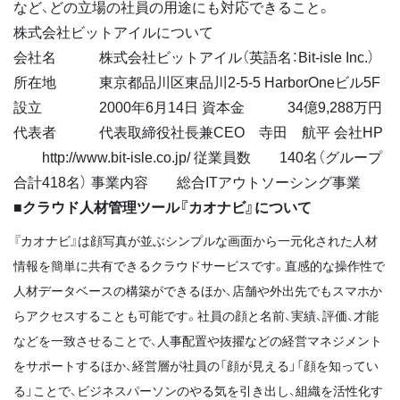
など、どの立場の社員の用途にも対応できること。
株式会社ビットアイルについて
会社名 株式会社ビットアイル（英語名：Bit-isle Inc.）
所在地 東京都品川区東品川2-5-5 HarborOneビル5F
設立 2000年6月14日 資本金 34億9,288万円
代表者 代表取締役社長兼CEO 寺田 航平 会社HP
http://www.bit-isle.co.jp/ 従業員数 140名（グループ
合計418名） 事業内容 総合ITアウトソーシング事業
■クラウド人材管理ツール『カオナビ』について
『カオナビ』は顔写真が並ぶシンプルな画面から一元化された人材
情報を簡単に共有できるクラウドサービスです。直感的な操作性で
人材データベースの構築ができるほか、店舗や外出先でもスマホか
らアクセスすることも可能です。社員の顔と名前、実績、評価、才能
などを一致させることで、人事配置や抜擢などの経営マネジメント
をサポートするほか、経営層が社員の「顔が見える」「顔を知ってい
る」ことで、ビジネスパーソンのやる気を引き出し、組織を活性化す