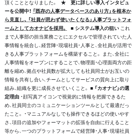
頂くこととなりました。
★ 更に詳しい導入インタビュ
ーを公開中！
「既存の人事データベースのあり方」を根本か
ら見直し、 「社員が思わず使いたくなる」人事プラットフォ
ームとしてカオナビを採用。
■ システム導入の狙い
これ
まで人事部の担当業務ごとにエクセルで管理されていた人
事情報を統合し、経営陣・現場社員・人事と、全社員が活用で
きる人事プラットフォームを構築すること。 また、全社に
人事情報をオープンにすることで、物理面・心理面両方の距
離を縮め、拠点や社員数が拡大しても社員同士がお互いの
情報を共有し合い、チームとしてサービスの質向上に取り
組み、組織を更に成長させていくこと。
■ 「カオナビ」の選
定理由
・顔写真アイコンで視覚的に情報を把握できるた
め、社員同士のコミュニケーションツールとして最適だっ
たこと。 ・マニュアルなしでも操作できるほどの使いやす
さ、項目の追加やフォーマットの拡張を自由に行えること
等から、一つのプラットフォームで経営陣・人事・現場社員