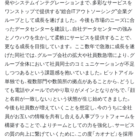
発やシステムインテグレーションまで、多彩なサービスを
ワンストップで提供する“総合ITアウトソーシング”企業グ
ループとして成長を遂げました。 今後も市場のニーズに合
ったデータセンターを建設し、自社データセンターの強み
とノウハウを生かして柔軟にサービスを提供することで、
更なる成長を目指しています。 ここ数年で急激に成長を遂
げた同社では、グループ会社の拡大や社員数急増により、グ
ループ全体において社員同士のコミュニケーションが不足
しつつあるという課題感を抱いていました。ビットアイル
単独でも、複数部門や数箇所の拠点があることから、どうし
ても電話やメールでのやり取りがメインとなりがちで、「顔
と名前が一致しない」という状態が生じ始めてきました。
今後も社員数が増えていくことを想定し、今のうちに全社
員がお互いの情報を共有し合える人事プラットフォームを
構築することで、よりチームとしての力を強化し、サービス
の質の向上に繋げていくために、この度「カオナビ」を採用