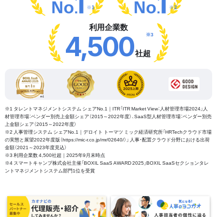
※1
※2
利用企業数
※3
4,500
社超
※1 タレントマネジメントシステム シェアNo.1｜ITR「ITR Market View：人材管理市場2024」人
材管理市場：ベンダー別売上金額シェア（2015～2022年度）、SaaS型人材管理市場：ベンダー別売
上金額シェア（2015～2022年度）
※2 人事管理システム シェアNo.1｜デロイト トーマツ ミック経済研究所「HRTechクラウド市場
の実態と展望2022年度版（https://mic-r.co.jp/mr/02640/）」 人事・配置クラウド分野における出荷
金額（2021～2023年度見込）
※3 利用企業数 4,500社超｜2025年9月末時点
※4 スマートキャンプ株式会社主催「BOXIL SaaS AWARD 2025」BOXIL SaaSセクションタレ
ントマネジメントシステム部門1位を受賞