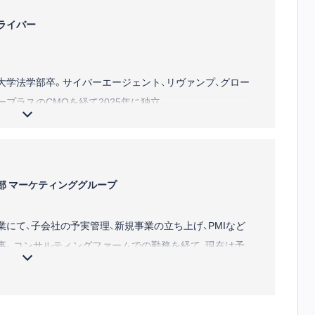
ライバー
橋大学法学部卒。サイバーエージェント、リヴァンプ、グロー
プラスのCMOを経て2025年に独立。
教育・建設Techなど幅広い業界で事業成長を牽引。150万会
ーム開発、数百万人が利用するCRMアプリの企画・開発、年
るマーケティングチームの内製化、1年で生産性160％改善
業種・業界を問わない事業成果を実現。
部 マーケティンググループ
材育成×事業戦略」を専門に、事業成長の伴走支援と知見の
にて、子会社の予実管理、新規事業の立ち上げ、PMIなど
事。コンサルティングファームでの勤務を経て、現在は予
ジツティクス」のマーケティングを担当。経営管理の現場視
としての客観的視点の双方から情報発信を行っている。