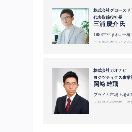
株式会社グロースド
代表取締役社長
三浦 慶介 氏
1983年生まれ。一
ス上場企業スパイダー
ゲーム・小売・飲食・
員を超えるヒットゲ
間数十億円を運用す
株式会社カオナビ
する営業改革など、
ヨジツティクス事業
岡﨑 雄飛
現在は「AI時代の人
体系化に取り組む。
プライム市場上場企業
の経営企画実務に従
実管理システム「ヨ
点とコンサルタント