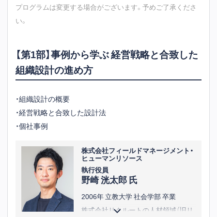
プログラムは変更する場合がございます。予めご了承くださ
い。
【第1部】事例から学ぶ 経営戦略と合致した
組織設計の進め方
・組織設計の概要
・経営戦略と合致した設計法
・個社事例
株式会社フィールドマネージメント・
ヒューマンリソース
執行役員
野崎 洸太郎 氏
2006年 立教大学 社会学部 卒業
株式会社リクルートの人材領域（旧リ