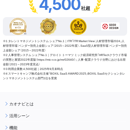
4,500
社超
※1 タレントマネジメントシステム シェアNo.1｜ITR「ITR Market View：人材管理市場2024」人
材管理市場：ベンダー別売上金額シェア（2015～2022年度）、SaaS型人材管理市場：ベンダー別売
上金額シェア（2015～2022年度）
※2 人事管理システム シェアNo.1｜デロイト トーマツ ミック経済研究所「HRTechクラウド市場
の実態と展望2022年度版（https://mic-r.co.jp/mr/02640/）」 人事・配置クラウド分野における出荷
金額（2021～2023年度見込）
※3 利用企業数 4,500社超｜2025年9月末時点
※4 スマートキャンプ株式会社主催「BOXIL SaaS AWARD 2025」BOXIL SaaSセクションタレ
ントマネジメントシステム部門1位を受賞
カオナビとは
活用シーン
機能