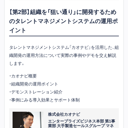
クルートキャリア、ジョブズ）におい
【第2部】組織を「狙い通り」に開発するため
て、法人営業、コンサルティング、新規
のタレントマネジメントシステムの運用ポ
事業などに従事。新しい取り組みとし
てコンサルティングサービスの初の
イント
マネタイズに成功。
また、マネージャーとして約60名規模
タレントマネジメントシステム「カオナビ」を活用した、組
の組織の責任者を経験。そのほか
織開発の運用方法について実際の事例やデモを交え解説
MVP、MVGなど数多くの表彰を受賞。
します。
その後、フィールドマネージメント・
・カオナビ概要
ヒューマンリソースに参画。
・組織開発の運用ポイント
・デモンストレーション紹介
・事例にみる導入効果とサポート体制
株式会社カオナビ
エンタープライズビジネス本部 第1事
業部 大手製造セールスグループ マネ