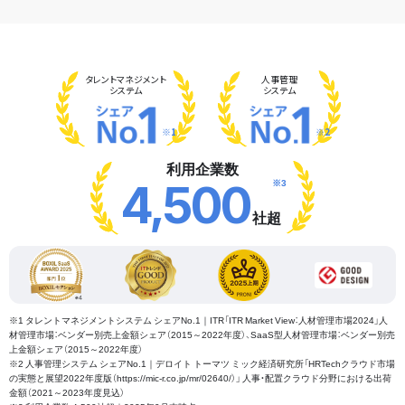
タレント
マネジメント
人事管理
システム
システム
※1
※2
利用企業数
※3
4,500
社超
※1 タレントマネジメントシステム シェアNo.1｜ITR「ITR Market View：人材管理市場2024」人
材管理市場：ベンダー別売上金額シェア（2015～2022年度）、SaaS型人材管理市場：ベンダー別売
上金額シェア（2015～2022年度）
※2 人事管理システム シェアNo.1｜デロイト トーマツ ミック経済研究所「HRTechクラウド市場
の実態と展望2022年度版（https://mic-r.co.jp/mr/02640/）」 人事・配置クラウド分野における出荷
金額（2021～2023年度見込）