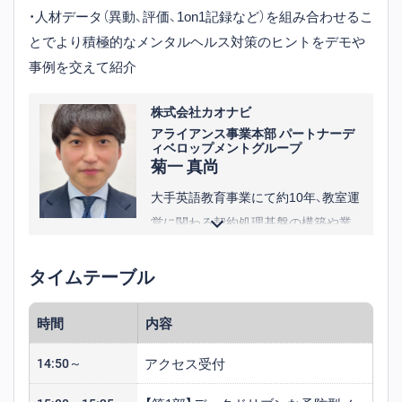
・人材データ（異動、評価、1on1記録など）を組み合わせるこ
とでより積極的なメンタルヘルス対策のヒントをデモや
事例を交えて紹介
株式会社カオナビ
アライアンス事業本部 パートナーデ
ィベロップメントグループ
菊一 真尚
大手英語教育事業にて約10年、教室運
営に関わる契約処理基盤の構築や業
務改革（BPR）を推進。その後、勤怠管
タイムテーブル
理SaaS企業にてアライアンス業務や
製品連携を担当し、パートナーとの協
時間
内容
業やセミナー企画を経験。現在はカオ
ナビにて、タレントマネジメントと勤
アクセス受付
14:50～
怠・健康管理・学習領域などのパート
ナー協業を進め、人事・労務課題の解