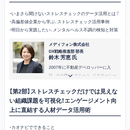
・いまさら聞けないストレスチェックのデータ活用とは？
・高偏差値企業から学ぶ、ストレスチェック活用事例
・明日から実践したい、メンタルヘルス不調の検知と対策
メディフォン株式会社
DX戦略推進部 部長
鈴木 芳恵 氏
2007年に不動産デベロッパーに入
社。その後、リクルート、ドクターシー
ラボなどの経験を経て、2025年にメデ
【第2部】ストレスチェックだけでは見えな
ィフォン株式会社に入社。
い組織課題を可視化！エンゲージメント向
2025年現在、DX戦略推進部にてカス
タマーサクセスとメディカルソリュ
上に直結する人材データ活用術
ーションチームを統括。
※役職等は講演当時のものです
・カオナビでできること