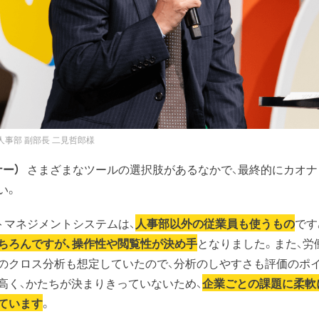
人事部 副部長 二見哲郎様
ー）
さまざまなツールの選択肢があるなかで、最終的にカオナ
い。
トマネジメントシステムは、
人事部以外の従業員も使うもの
です
ちろんですが、操作性や閲覧性が決め手
となりました。また、労
のクロス分析も想定していたので、分析のしやすさも評価のポ
高く、かたちが決まりきっていないため、
企業ごとの課題に柔軟
ています
。