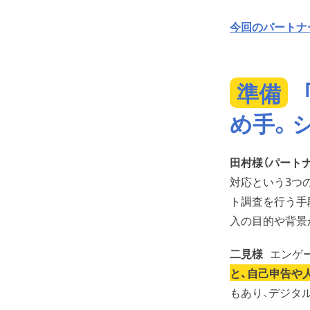
今回のパートナ
準備
め手。
田村様（パートナ
対応という3つ
ト調査を行う手
入の目的や背景
二見様
エンゲ
と、自己申告や
もあり、デジタ