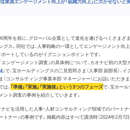
従業員エンゲージメント向上が「組織力向上」に欠かせないと
立100周年を前に、グローバル企業として進化を遂げるべくさまざ
ングス。同社では、人事戦略の一環としてエンゲージメント向
サポートしているのがイグニションポイントです。
「エンゲージメント調査」の具体例について、カオナビ初の大型
24
」で、宝ホールディングスの二見哲郎さま（人事部 副部長）、イ
ま（コンサルティング事業本部 マネージャー）にお話いただきま
では、
「準備」「実施」「実施後」という3つのフェーズ
で、宝ホール
メント調査の事例を紹介していきます。
オナビを活用した人事・人材コンサルティング領域でのパートナ
トナー」の事例です。掲載内容はすべて講演時（2024年2月7