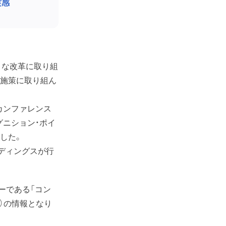
実感
まな改革に取り組
上施策に取り組ん
カンファレンス
グニション・ポイ
した。
ディングスが行
ーである「コン
日）の情報となり