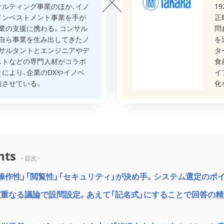
ンサルティング事業のほか、イノ
1
インベストメント事業を手が
正
業の支援に携わる。コンサル
問
、自ら事業を生み出してきたノ
を
ンサルタントとエンジニアやデ
タ
ストなどの専門人材がコラボ
食
により、企業のDXやイノベ
イ
速させている。
化
nts
- 目次 -
操作性」「閲覧性」「セキュリティ」が決め手。システム選定のポ
重なる議論で設問設定。あえて「記名式」にすることで回答の