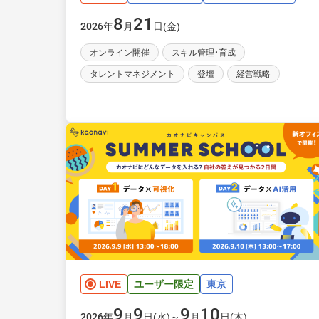
8
21
年
月
日(金)
2026
オンライン開催
スキル管理・育成
タレントマネジメント
登壇
経営戦略
LIVE
ユーザー限定
東京
9
9
9
10
年
月
日(水)～
月
日(木)
2026