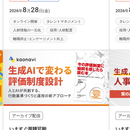
8
28
年
月
日(金)
年
2026
2026
オンライン開催
タレントマネジメント
タレン
人材情報の一元化
採用・人材配置
採用・
離職抑止・エンゲージメント向上
離職抑
アーカイブ配信
アー