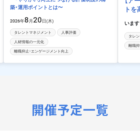
【ア
築・運用ポイントとは〜
トを
8
20
年
月
日(木)
2026
タレントマネジメント
人事評価
タレン
人材情報の一元化
離職抑
離職抑止・エンゲージメント向上
開催予定一覧