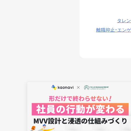
タレン
離職抑止・エン