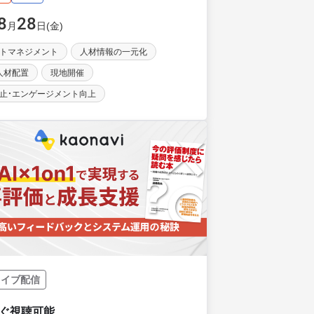
8
28
月
日(金)
トマネジメント
人材情報の一元化
人材配置
現地開催
止・エンゲージメント向上
カイブ配信