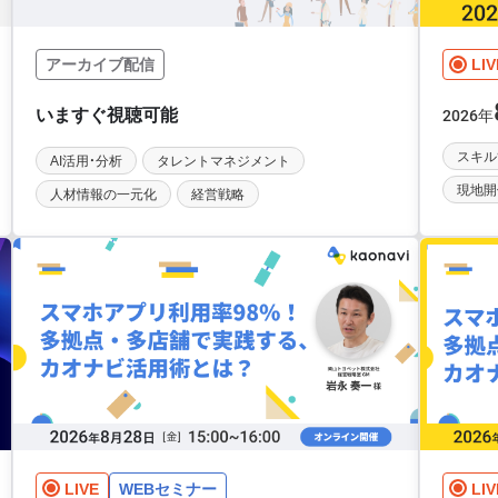
アーカイブ配信
LIV
年
2026
スキル
AI活用・分析
タレントマネジメント
現地開
人材情報の一元化
経営戦略
LIVE
WEBセミナー
LIV