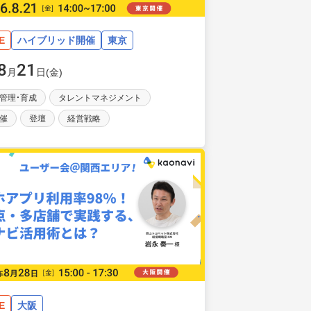
E
ハイブリッド開催
東京
8
21
月
日(金)
管理・育成
タレントマネジメント
催
登壇
経営戦略
E
大阪