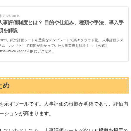
2024.08.14
人事評価制度とは？ 目的や仕組み、種類や手法、導入手
順を解説
Excel、紙の評価シートを豊富なテンプレートで楽々クラウド化。 人事評価シス
テム「カオナビ」で時間が掛かっていた人事業務を解決！ ⇒ 【公式】
ttps://www.kaonavi.jp にアクセス...
ため
を示すツールです。人事評価の根拠が明確であり、評価内
ーションが高まります。
していたとしても、人事評価シートがないと根拠を提示で