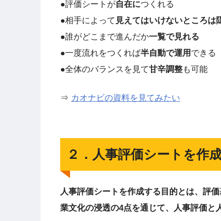
●評価シートが
自在に
つくれる
●相手によって
見えてはいけないところは
●誰がどこまで進んだか
一覧で見れる
●一度流れをつくれば
半自動で運用
できる
●全体のバランスを見て
甘辛調整
も可能
⇒
カオナビの資料を見てみたい
２．人事評価シートを作
人事評価シートを作成する目的とは、評価
業文化の浸透の4点を通じて、人事評価と