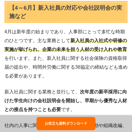
【4～6月】新入社員の対応や会社説明会の実
施など
4月は新年度の始まりであり、人事部にとって多忙な時期
のひとつです。主な業務として
新入社員の入社式や研修の
実施が挙げられ、企業の未来を担う人材の受け入れや教育
を行います。また、新入社員に関する社会保険の資格取得
届の提出や、時間外労働に関する36協定の締結なども進め
る必要があります。
新入社員に関する業務と並行して、
次年度の新卒採用に向
けた学生向けの会社説明会を開始し、早期から優秀な人材
との接点を持つことも必要
です。
お役立ち資料ダウンロード
社内の人事に関する業務としては、定期異動や組織改編、