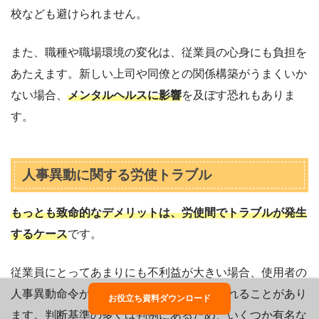
校なども避けられません。
また、職種や職場環境の変化は、従業員の心身にも負担を
あたえます。新しい上司や同僚との関係構築がうまくいか
ない場合、
メンタルヘルスに影響
を及ぼす恐れもありま
す。
人事異動に関する労使トラブル
もっとも致命的なデメリットは、労使間でトラブルが発生
するケース
です。
従業員にとってあまりにも不利益が大きい場合、使用者の
人事異動命令が適法か否か、裁判所で争われることがあり
お役立ち資料ダウンロード
ます。判断基準の多くは判例にあるため、いくつか有名な