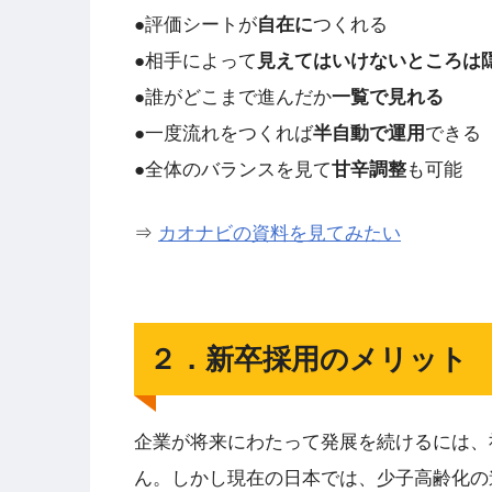
●評価シートが
自在に
つくれる
●相手によって
見えてはいけないところは
●誰がどこまで進んだか
一覧で見れる
●一度流れをつくれば
半自動で運用
できる
●全体のバランスを見て
甘辛調整
も可能
⇒
カオナビの資料を見てみたい
２．新卒採用のメリット
企業が将来にわたって発展を続けるには、
ん。しかし現在の日本では、少子高齢化の