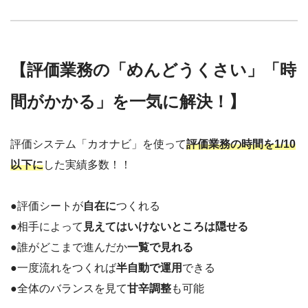
【評価業務の「めんどうくさい」「時
間がかかる」を一気に解決！】
評価システム「カオナビ」を使って
評価業務の時間を1/10
以下に
した実績多数！！
●評価シートが
自在に
つくれる
●相手によって
見えてはいけないところは隠せる
●誰がどこまで進んだか
一覧で見れる
●一度流れをつくれば
半自動で運用
できる
●全体のバランスを見て
甘辛調整
も可能