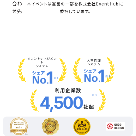
合わ
本イベントは運営の一部を株式会社EventHubに
せ先
委託しています。
タレント
マネジメン
人事管理
ト
システム
システム
※2
※1
利用企業数
※3
4,500
社超