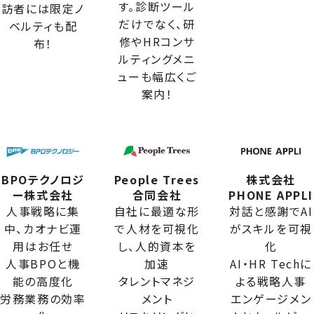
す。診断ツール
訪者には限定ノ
だけでなく、研
ベルティも配
修やHRコンサ
布！
ルティングメニ
ューも幅広くご
案内！
BPOテクノロジ
People Trees
株式会社
ー株式会社
合同会社
PHONE APPLI
人事戦略に集
自社に最適な形
対話と感謝でAI
中、カオナビ運
で人材を可視化
がスキルを可視
用はお任せ
し、人的資本を
化
人事BPOと機
加速
AI・HR Techに
能の高度化
タレントマネジ
よる戦略人事
労務業務の効率
メント
エンゲージメン