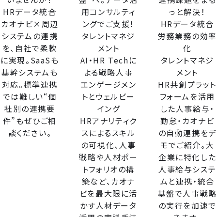
HRデータ統合
用コンサルティ
っと解決！
カオナビ×周辺
ングでご支援！
HRデータ統合
システムの連携
タレントマネジ
労務業務の効率
を、自社で柔軟
メント
化
に実現。SaaSも
AI・HR Techに
タレントマネジ
基幹システムも
よる戦略人事
メント
対応。標準連携
エンゲージメン
HR共創プラット
では難しい“個
トとウェルビー
フォームを活用
社別の連携要
イング
した人事給与・
件”もぜひご相
HRアナリティク
勤怠・カオナビ
談ください。
スによるスキル
の自動連携をデ
の可視化、人事
モでご紹介。大
戦略や人材ポー
企業に特化した
トフォリオの構
人事給与システ
築など、カオナ
ムと連携・統合
ビを最大限に活
基盤で人事戦略
かす人材データ
の実行を加速で