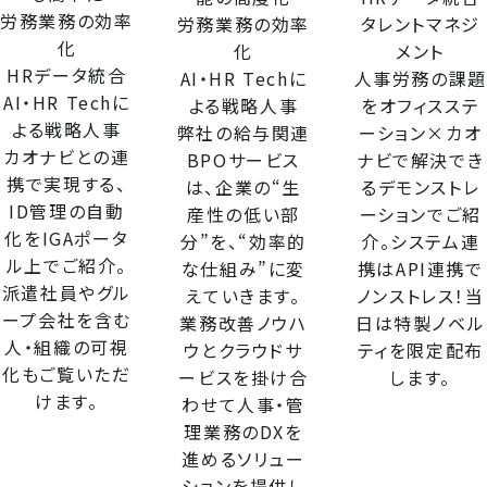
労務業務の効率
労務業務の効率
タレントマネジ
化
化
メント
HRデータ統合
AI・HR Techに
人事労務の課題
AI・HR Techに
よる戦略人事
をオフィスステ
よる戦略人事
弊社の給与関連
ーション×カオ
カオナビとの連
BPOサービス
ナビで解決でき
携で実現する、
は、企業の“生
るデモンストレ
ID管理の自動
産性の低い部
ーションでご紹
化をIGAポータ
分”を、“効率的
介。システム連
ル上でご紹介。
な仕組み”に変
携はAPI連携で
派遣社員やグル
えていきます。
ノンストレス！当
ープ会社を含む
業務改善ノウハ
日は特製ノベル
人・組織の可視
ウとクラウドサ
ティを限定配布
化もご覧いただ
ービスを掛け合
します。
けます。
わせて人事・管
理業務のDXを
進めるソリュー
ションを提供し