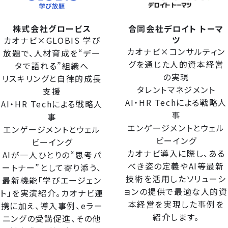
株式会社グロービス
合同会社デロイト トーマ
ツ
カオナビ×GLOBIS 学び
カオナビ×コンサルティン
放題で、人材育成を“デー
グを通じた人的資本経営
タで語れる”組織へ
の実現
リスキリングと自律的成長
タレントマネジメント
支援
AI・HR Techによる戦略人
AI・HR Techによる戦略人
事
事
エンゲージメントとウェル
エンゲージメントとウェル
ビーイング
ビーイング
カオナビ導入に際し、ある
AIが一人ひとりの“思考パ
べき姿の定義やAI等最新
ートナー”として寄り添う、
技術を活用したソリューシ
最新機能「学びエージェン
ョンの提供で最適な人的資
ト」を実演紹介。カオナビ連
本経営を実現した事例を
携に加え、導入事例、eラー
紹介します。
ニングの受講促進、その他