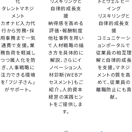
化
リスキリングと
トとウェルビー
タレントマネジ
自律的成長支
イング
メント
援
リスキリングと
カオナビ入力代
納得感を高める
自律的成長支
行から労務・採
評価・報酬制度
援
用事務まで一気
他社事例を用い
コミュニケーシ
通貫で支援。業
て人材戦略の描
ョンポータルで
務負荷を軽減し
き方を具体的に
従業員の相互理
つつ属人化を防
解説、さらにイ
解と自律的成長
ぎ、人事戦略に
ノベーション人
を支援。マネジ
注力できる環境
材診断(WEBア
メントの質を高
を「フジ子さん」
セスメント)もご
めて、従業員の
がサポート。
紹介。人的資本
離職防止にも貢
経営の実践ヒン
献。
トをご提供しま
す。