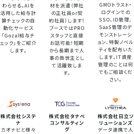
GMOトラスト・
わらせる。AIを
材を派遣（弊社
ログインでの
活用した給与計
の正社員or契
SSO、ID管理、
算チェックの自
約社員）します！
SaaS管理のデ
動化サービス
ブースではPRO
モンストレーシ
「Gozal給与チ
スタッフと直接
ョン、特製ノベル
ェック」をご紹介
お話可能！短期
ティを配布いた
します。
から長期まで人
します。IT資産
事の救世主とし
管理のことは何
て活躍致しま
でもご相談くだ
す。
さい。
株式会社システ
株式会社タナベ
株式会社日立ソ
ナ
コンサルティン
リューションズ
グ
カオナビと様々
データ連携で人