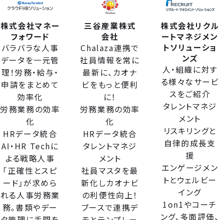
株式会社マネー
三谷産業株式
株式会社リクル
フォワード
会社
ートマネジメン
トソリューショ
バラバラな人事
Chalaza連携で
ンズ
データを一元管
社員情報を常に
人・組織に対す
理！労務・給与・
最新に、カオナ
る様々なサービ
申請をまとめて
ビをもっと便利
スをご紹介
効率化
に！
タレントマネジ
労務業務の効率
労務業務の効率
メント
化
化
リスキリングと
HRデータ統合
HRデータ統合
自律的成長支
AI・HR Techに
タレントマネジ
援
よる戦略人事
メント
エンゲージメン
「正確性とスピ
社員マスタを最
トとウェルビー
ード」が求めら
新化しカオナビ
イング
れる人事労務業
の利便性向上！
1on1やコーチ
務。書類やデー
ブースで連携デ
ング、多面評価、
タ管理に手間を
モとテンプレー