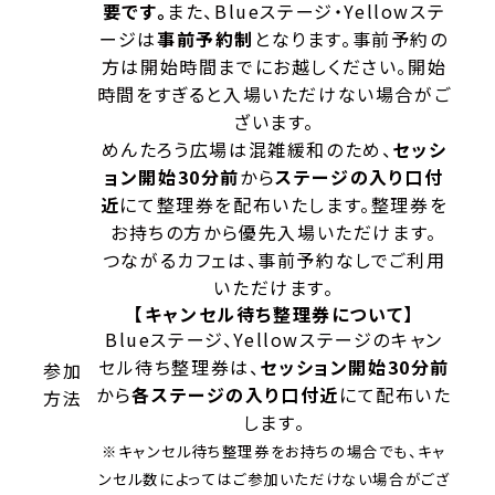
要です。
また、Blueステージ・Yellowステ
ージは
事前予約制
となります。事前予約の
方は開始時間までにお越しください。開始
時間をすぎると入場いただけない場合がご
ざいます。
めんたろう広場は混雑緩和のため、
セッシ
ョン開始30分前
から
ステージの入り口付
近
にて整理券を配布いたします。整理券を
お持ちの方から優先入場いただけます。
つながるカフェは、事前予約なしでご利用
いただけます。
【キャンセル待ち整理券について】
Blueステージ、Yellowステージのキャン
セル待ち整理券は、
セッション開始30分前
参加
から
各ステージの入り口付近
にて配布いた
方法
します。
※キャンセル待ち整理券をお持ちの場合でも、キャ
ンセル数によってはご参加いただけない場合がござ