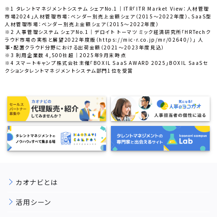
※1 タレントマネジメントシステム シェアNo.1｜ITR「ITR Market View：人材管理
市場2024」人材管理市場：ベンダー別売上金額シェア（2015～2022年度）、SaaS型
人材管理市場：ベンダー別売上金額シェア（2015～2022年度）
※2 人事管理システム シェアNo.1｜デロイト トーマツ ミック経済研究所「HRTechク
ラウド市場の実態と展望2022年度版（https://mic-r.co.jp/mr/02640/）」 人
事・配置クラウド分野における出荷金額（2021～2023年度見込）
※3 利用企業数 4,500社超｜2025年9月末時点
※4 スマートキャンプ株式会社主催「BOXIL SaaS AWARD 2025」BOXIL SaaSセ
クションタレントマネジメントシステム部門1位を受賞
カオナビとは
活用シーン