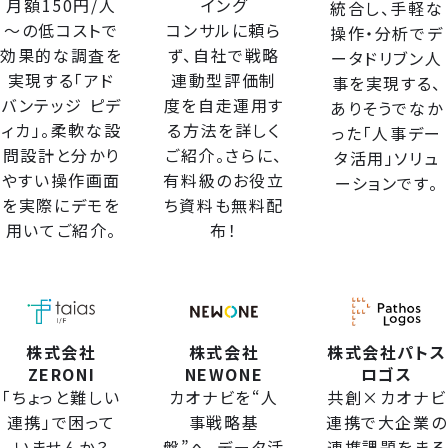
月額150円/人
イング
統合し、手軽な
～の低コストで
コンサルに頼ら
操作・分析でデ
効果的な調査を
ず、自社で戦略
ータドリブン人
実現する「アド
連動型評価制
事を実現する、
バンテッジ ピデ
度を自走運用す
ありそうでなか
ィカ」。柔軟な設
る方法を詳しく
った「人事デー
問設計と分かり
ご紹介。さらに、
タ活用」ソリュ
やすい操作画面
有料級のお役立
ーションです。
を実際にデモを
ち資料も無料配
用いてご紹介。
布！
株式会社
株式会社
株式会社パトス
ZERONI
NEWONE
ロゴス
「ちょっと難しい
カオナビを“人
共創×カオナビ
連携」で困って
事戦略基
連携で大企業の
いませんか？
盤”へ。データ活
連携課題をまる