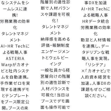
階層別の適性診
なシステムをシ
事DXを加速
断で人材バラン
ームレスに連
AI・HR Techに
スや課題を可視
携！
よる戦略人事
化！
労務業務の効率
HRデータ統合
タレントマネジ
化
労務業務の効率
メント
タレントマネジ
化
納得感を高める
メント
勤怠と人材情報
評価・報酬制度
AI・HR Techに
を連携し、デー
エンゲージメン
よる戦略人事
タドリブンな戦
トとウェルビー
ASTERIA
略人事を実現。
イング
Warpがカオナ
「リシテア」
一般社員から経
ビと社内システ
×「カオナビ」で
営層向けの階層
ムを自動連携。
人的資本経営を
別の適性診断で
手作業ゼロを実
加速。人事DXの
人材バランスを
現する連携デモ
課題もぜひご相
可視化！当日は
とテンプレート
談ください。
ブースでデモ画
をブース限定公
面も操作可能で
開。ブースの来