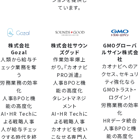
ています。
株式会社
株式会社サウン
GMOグローバ
Gozal
ズグッド
ルサイン株式会
社
人類から給与チ
作業効率爆上
カオナビへのア
ェック業務を奪
がり。『カオナビ
クセス、セキュリ
う
PRO派遣』
ティ強化なら
労務業務の効率
人事BPOと機
GMOトラスト・
化
能の高度化
ログイン！
人事BPOと機
タレントマネジ
労務業務の効率
能の高度化
メント
化
AI・HR Techに
AI・HR Techに
HRデータ統合
よる戦略人事
よる戦略人事
人事BPOと機
人が給与チェッ
カオナビを使い
能の高度化
クする時代を終
こなせる専門人