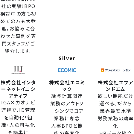
社の実績!BPO
検討中の方も初
めての方も大歓
迎。お悩みに合
わせた事例を専
門スタッフがご
紹介します。
Silver
株式会社インタ
株式会社エコミ
株式会社エフア
ーネットイニシ
ック
ンドエム
アティブ
給与計算関連
欲しい機能だけ
IGA×カオナビ
業務のアウトソ
選べる、だから
連携で、ID管理
ーシングでコア
業界最安水準
を自動化！組
業務に専念
労務業務の効率
織・人の可視化
人事BPOと機
化
も簡単に
能の高度化
HRデータ統合