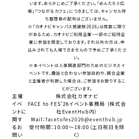
います。あらかじめご了承ください。「めんたろう広
場」「つながるカフェ」につきましては、キャンセル待
ち整理券の配布はございません。
※「カオナビキャンパス感謝祭2026」は席数に限り
があるため、カオナビご利用企業・一部のご招待企
業に参加を限定しております。それ以外の方は、申
込みされても入場できませんので予めご了承くださ
い。
※本イベントは人事関連部門のためのビジネスイ
ベントです。趣旨と合わない参加目的や、競合企業
と主催者が判断した場合は、ご参加をお断りするこ
とがございます。
主催
株式会社カオナビ
イベ
FACE to FES'26イベント事務局 （株式会
ントに
社EventHub内）
関す
Mail：
facetofes2026@eventhub.jp
るお
受付時間：10:00～18:00（土日祝日を除
問い
く）