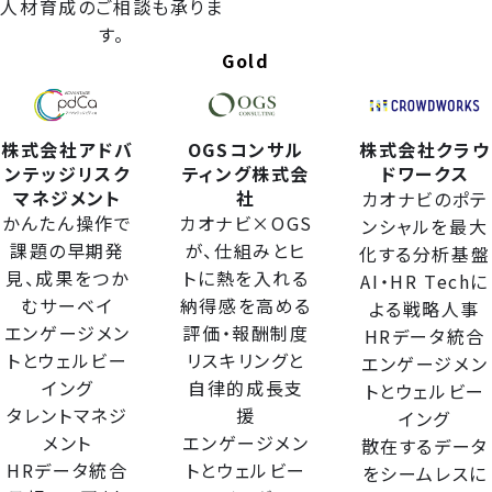
人材育成のご相談も承りま
す。
Gold
株式会社アドバ
OGSコンサル
株式会社クラウ
ンテッジリスク
ティング株式会
ドワークス
マネジメント
社
カオナビのポテ
かんたん操作で
カオナビ×OGS
ンシャルを最大
課題の早期発
が、仕組みとヒ
化する分析基盤
見、成果をつか
トに熱を入れる
AI・HR Techに
むサーベイ
納得感を高める
よる戦略人事
エンゲージメン
評価・報酬制度
HRデータ統合
トとウェルビー
リスキリングと
エンゲージメン
イング
自律的成長支
トとウェルビー
タレントマネジ
援
イング
メント
エンゲージメン
散在するデータ
HRデータ統合
トとウェルビー
をシームレスに