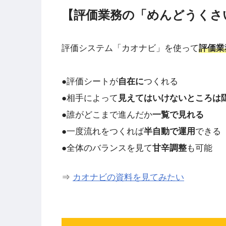
【評価業務の「めんどうくさ
評価システム「カオナビ」を使って
評価業
●評価シートが
自在に
つくれる
●相手によって
見えてはいけないところは
●誰がどこまで進んだか
一覧で見れる
●一度流れをつくれば
半自動で運用
できる
●全体のバランスを見て
甘辛調整
も可能
⇒
カオナビの資料を見てみたい