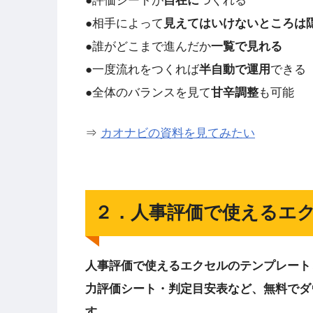
●評価シートが
自在に
つくれる
●相手によって
見えてはいけないところは
●誰がどこまで進んだか
一覧で見れる
●一度流れをつくれば
半自動で運用
できる
●全体のバランスを見て
甘辛調整
も可能
⇒
カオナビの資料を見てみたい
２．人事評価で使えるエ
人事評価で使えるエクセルのテンプレートと
力評価シート・判定目安表など、無料でダ
す。