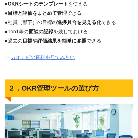
●
OKRシートのテンプレート
を使える
●
目標と評価をまとめて管理
できる
●社員（部下）の目標の
進捗具合を見える化
できる
●1on1等の
面談の記録
を残しておける
●過去の
目標や評価結果を簡単に参照
できる
⇒
カオナビの資料を見てみたい
２．OKR管理ツールの選び方