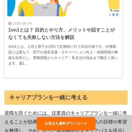
2026.08.04
1on1とは？ 目的とやり方、メリットや話すことが
なくても失敗しない方法を解説
1on1とは、上司と部下が1対1で定期的に行う対話の場です。評価面
談とは異なり、部下の成長支援・モチベーション向上・信頼関係の構
築を目的とし、業務課題からキャリア・私生活の悩みまで幅広く扱い
ます。週1...
キャリアプランを一緒に考える
退職を防ぐためには、従業員のキャリアプランを一緒に考
えることが効果的です。キャリア面談で本人の目標や希望
お役立ち資料ダウンロード
を整理し、それに沿った成長機会やキャリアパスを提示し