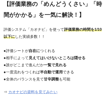
【評価業務の「めんどうくさい」「時
間がかかる」を一気に解決！】
評価システム「カオナビ」を使って
評価業務の時間を1/10
以下に
した実績多数！！
●評価シートが
自在に
つくれる
●相手によって
見えてはいけないところは隠せる
●誰がどこまで進んだか
一覧で見れる
●一度流れをつくれば
半自動で運用
できる
●全体のバランスを見て
甘辛調整
も可能
⇒
カオナビの資料を見てみたい