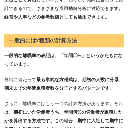
計できるので、さまざまな雇用動向分析に対応できます。
経営や人事などの参考数値としても活用できます。
一般的には2種類の計算方法
一般的な離職率の表記は、「年間◯%」というかたちにな
っています。
算出に当たって
最も単純な方程式は、期初の人数に分母、
期末までの年間退職者数を分子とするパターンです。
さらに、離職率にはもう一つの計算方法があります。それ
は、
期初にいた労働者うち、年間何%の労働者が退職した
かを算出する方法です。
この場合、
期中に入社して期中に