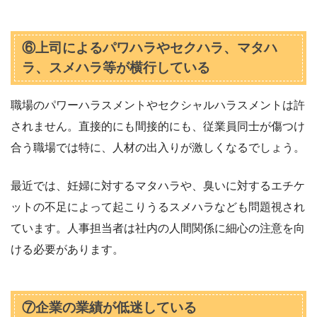
⑥上司によるパワハラやセクハラ、マタハ
ラ、スメハラ等が横行している
職場のパワーハラスメントやセクシャルハラスメントは許
されません。直接的にも間接的にも、従業員同士が傷つけ
合う職場では特に、人材の出入りが激しくなるでしょう。
最近では、妊婦に対するマタハラや、臭いに対するエチケ
ットの不足によって起こりうるスメハラなども問題視され
ています。人事担当者は社内の人間関係に細心の注意を向
ける必要があります。
⑦企業の業績が低迷している