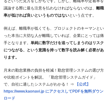
るといった見方をしがちです。しかし、離職率や定着率を
議論する際に最も注意を払わなければならないのは、
離職
率が低ければ良いというものではない
という点です。
例えば、離職率が低くても、プロジェクトのキーマンとい
った本当に大切な人が離職していれば、企業にとっては痛
手となります。
単純に数字だけを追ってしまうのはリスク
につながる、という意識を持って数字を読み解く必要があ
ります。
月末の勤怠業務の負担を軽減！勤怠管理システムの選び方
や比較ポイントを解説。 「勤怠管理システムガイド」
で、自社に適したシステムがわかる！ ⇒
【公式】
https://www.kaonavi.jp にアクセスしてPDFを無料ダウン
ロード