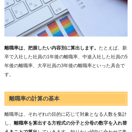
離職率は、把握したい内容別に算出します。
たとえば、新
卒で入社した社員の1年後の離職率、中途入社した社員の5
年後の離職率、大卒社員の3年後の離職率といった具合で
す。
離職率の計算の基本
離職率は、それぞれの目的に応じて対象となる人数を集計
し、
離職率を算出する方程式の分子と分母の数字を入れ替
えることで算出
していきます。知りたい傾向に合わせて集