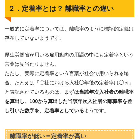
２．定着率とは？ 離職率との違い
一般的に定着率については、離職率のように標準的定義は
存在していないようです。
厚生労働省が用いる雇用動向の用語の中にも定着率という
言葉は見当たりません。
ただし、実際に定着率という言葉が社会で用いられる場
合、たとえば「〇社における入社◯年後の定着率は◯％」
と表記されているものは、
まずは当該年次入社者の離職率
を算出し、100から算出した当該年次入社者の離職率を差
し引いた数字を、定着率としている
ようです。
離職率が低い＝定着率が高い