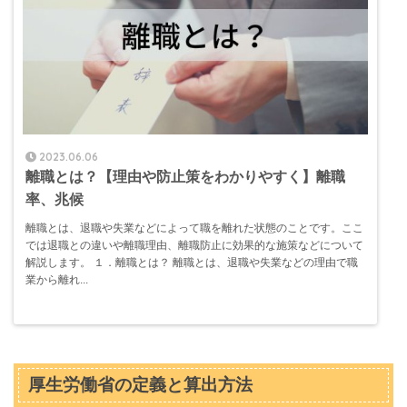
2023.06.06
離職とは？【理由や防止策をわかりやすく】離職
率、兆候
離職とは、退職や失業などによって職を離れた状態のことです。ここ
では退職との違いや離職理由、離職防止に効果的な施策などについて
解説します。 １．離職とは？ 離職とは、退職や失業などの理由で職
業から離れ...
厚生労働省の定義と算出方法