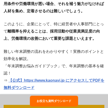
用条件や労働環境が悪い場合、それを補う魅力がなければ
人材を集め、定着させるのは難しいでしょう。
このように、企業にとって、特に経営者や人事部門にとっ
て
離職率を抑えることは、採用活動や従業員満足度の向
上、労働環境の改善において重要な課題といえます。
難しい年末調整の流れをわかりやすく！実務のポイントと
効率化を解説。
「年末調整お悩みガイドブック」で、年末調整の基本を確
認！
⇒
【公式】https://www.kaonavi.jp にアクセスしてPDFを
無料ダウンロード
お役立ち資料ダウンロード