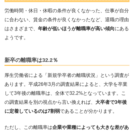
労働時間・休日・休暇の条件が良くなかった、仕事が自分
に合わない、賃金の条件が良くなかったなど、退職の理由
はさまざまで、
年齢が低いほうが離職率が高い傾向
にある
ようです。
新卒の離職率は32.2％
厚生労働省による「新規学卒者の離職状況」という調査が
あります。平成26年3月の調査結果によると、大学を卒業
して3年後の離職率は、全体で32.2%となっています。こ
の調査結果を別の視点から言い換えれば、
大卒者で3年後
に定着しているのは7割弱
であることが分かります。
ただし、この離職率は
企業や業種によっても大きな差があ