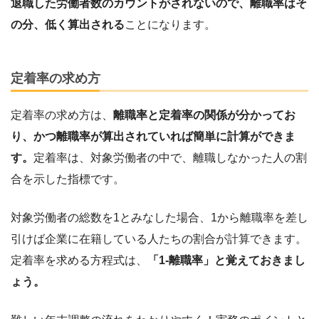
退職した労働者数のカウントがされないので、離職率はそ
の分、低く算出される
ことになります。
定着率の求め方
定着率の求め方は、
離職率と定着率の関係が分かってお
り、かつ離職率が算出されていれば簡単に計算ができま
す。
定着率は、対象労働者の中で、離職しなかった人の割
合を示した指標です。
対象労働者の総数を1とみなした場合、1から離職率を差し
引けば企業に在籍している人たちの割合が計算できます。
定着率を求める方程式は、
「1-離職率」と覚えておきまし
ょう。