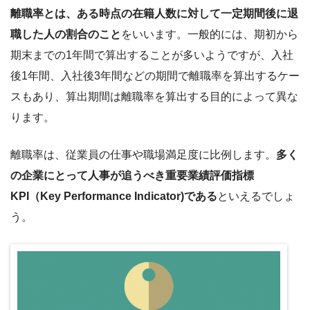
離職率とは、ある時点の在籍人数に対して一定期間後に退
職した人の割合のこと
をい
います。一般的には、期初から
期末までの1年間で算出することが多いようですが、入社
後1年間、入社後3年間などの期間で離職率を算出するケー
スもあり、算出期間は離職率を算出する目的によって異な
ります。
離職率は、従業員の仕事や職場満足度に比例します。
多く
の企業にとって人事が追うべき重要業績評価指標
KPI（Key Performance Indicator)である
といえるでしょ
う。