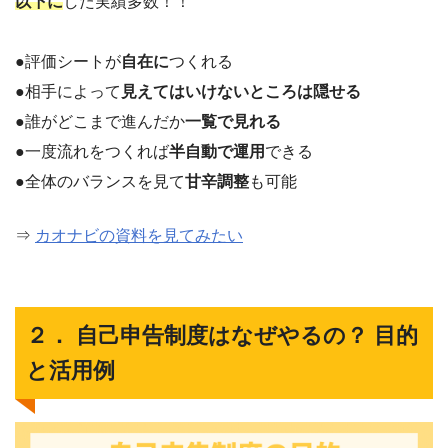
以下に
した実績多数！！
●評価シートが
自在に
つくれる
●相手によって
見えてはいけないところは隠せる
●誰がどこまで進んだか
一覧で見れる
●一度流れをつくれば
半自動で運用
できる
●全体のバランスを見て
甘辛調整
も可能
⇒
カオナビの資料を見てみたい
２． 自己申告制度はなぜやるの？ 目的
と活用例