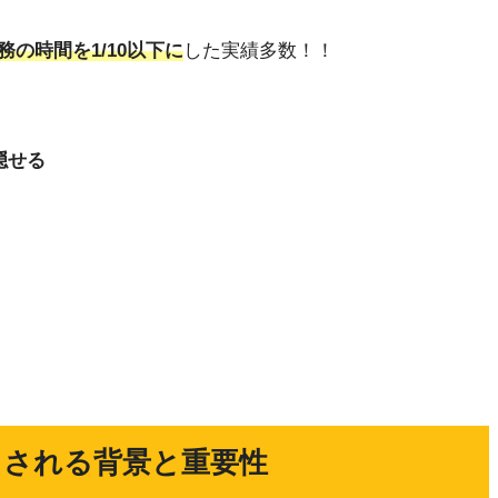
務の時間を1/10以下に
した実績多数！！
隠せる
目される背景と重要性