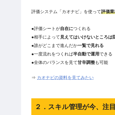
評価システム「カオナビ」を使って
評価業
●評価シートが
自在に
つくれる
●相手によって
見えてはいけないところは
●誰がどこまで進んだか
一覧で見れる
●一度流れをつくれば
半自動で運用
できる
●全体のバランスを見て
甘辛調整
も可能
⇒
カオナビの資料を見てみたい
２．スキル管理が今、注