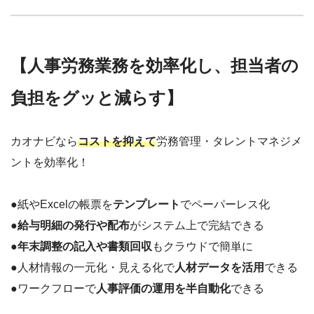
【人事労務業務を効率化し、担当者の
負担をグッと減らす】
カオナビなら
コストを抑えて
労務管理・タレントマネジメ
ントを効率化！
●紙やExcelの帳票を
テンプレート
でペーパーレス化
●
給与明細の発行や配布
がシステム上で完結できる
●
年末調整の記入や書類回収
もクラウドで簡単に
●人材情報の一元化・見える化で
人材データを活用
できる
●ワークフローで
人事評価の運用を半自動化
できる