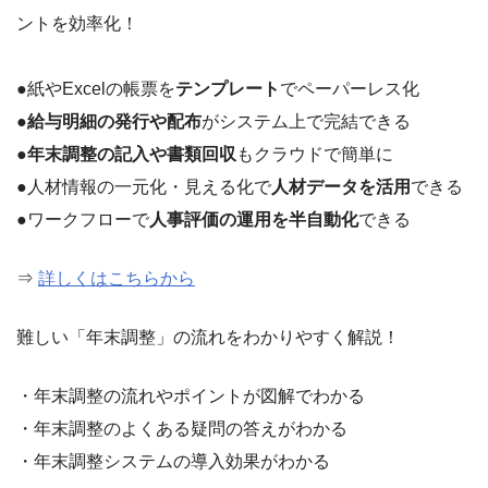
ントを効率化！
●紙やExcelの帳票を
テンプレート
でペーパーレス化
●
給与明細の発行や配布
がシステム上で完結できる
●
年末調整の記入や書類回収
もクラウドで簡単に
●人材情報の一元化・見える化で
人材データを活用
できる
●ワークフローで
人事評価の運用を半自動化
できる
⇒
詳しくはこちらから
難しい「年末調整」の流れをわかりやすく解説！
・年末調整の流れやポイントが図解でわかる
・年末調整のよくある疑問の答えがわかる
・年末調整システムの導入効果がわかる