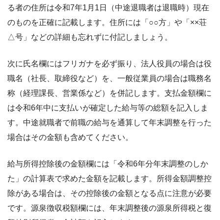
る者の住所は令和7年1月1日（中途退職者は退職時）現在
のものを正確に記載します。住所には「○○方」や「××荘
△号」などの詳細も忘れずに付記しましょう。
次に氏名欄にはフリガナを必ず振り、法人役員の場合は役
職名（社長、取締役など）を、一般従業員の場合は職務名
称（経理課長、営業係など）を併記します。支払金額欄に
は令和6年中に支払いが確定した給与等の総額を記入しま
す。中途就職者で前職の給与を通算して年末調整を行った
場合はその金額も含めてください。
給与所得控除後の金額欄には「令和6年分年末調整のしか
た」の計算表で求めた金額を記載します。所得金額調整控
除がある場合は、その控除後の金額となる点に注意が必要
です。源泉徴収税額欄には、年末調整後の源泉所得税と復