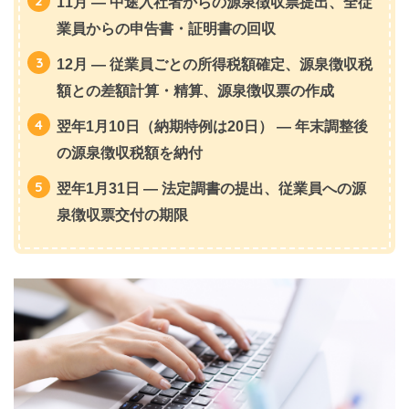
11月
— 中途入社者からの源泉徴収票提出、全従
業員からの申告書・証明書の回収
12月
— 従業員ごとの所得税額確定、源泉徴収税
額との差額計算・精算、源泉徴収票の作成
翌年1月10日（納期特例は20日）
— 年末調整後
の源泉徴収税額を納付
翌年1月31日
— 法定調書の提出、従業員への源
泉徴収票交付の期限