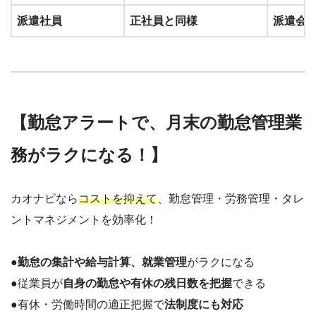
派遣社員
正社員と同様
派遣会
【勤怠アラートで、月末の勤怠管理業
務がラクになる！】
カオナビなら
コストを抑えて
、勤怠管理・労務管理・タレ
ントマネジメントを効率化！
●
勤怠の集計や給与計算、就業管理
がラクになる
●従業員が
自身の勤怠や有休の残日数を把握
できる
●有休・労働時間の適正把握で
法制度にも対応