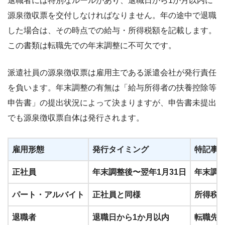
退職者には特別なルールがあり、退職日から1か月以内に
源泉徴収票を交付しなければなりません。年の途中で退職
した場合は、その時点での給与・所得税額を記載します。
この書類は転職先での年末調整に不可欠です。
派遣社員の源泉徴収票は雇用主である派遣会社が発行責任
を負います。年末調整の有無は「給与所得者の扶養控除等
申告書」の提出状況によって決まりますが、申告書未提出
でも源泉徴収票自体は発行されます。
雇用形態
発行タイミング
特記事
正社員
年末調整後〜翌年1月31日
年末調
パート・アルバイト
正社員と同様
所得税
退職者
退職日から1か月以内
転職先