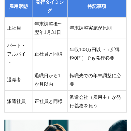
発行タイミン
雇用形態
特記事項
グ
年末調整後〜
正社員
年末調整実施が原則
翌年1月31日
パート・
年収103万円以下（所得
アルバイ
正社員と同様
税0円）でも発行必要
ト
退職日から1
転職先での年末調整に必
退職者
か月以内
要
派遣会社（雇用主）が発
派遣社員
正社員と同様
行義務を負う