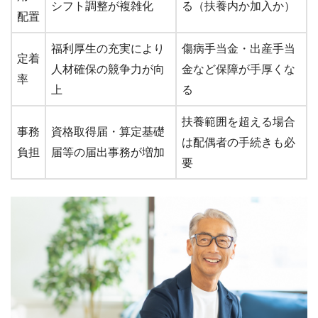
シフト調整が複雑化
る（扶養内か加入か）
配置
福利厚生の充実により
傷病手当金・出産手当
定着
人材確保の競争力が向
金など保障が手厚くな
率
上
る
扶養範囲を超える場合
事務
資格取得届・算定基礎
は配偶者の手続きも必
負担
届等の届出事務が増加
要