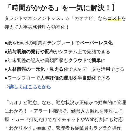
「時間がかかる」を一気に解決！】
タレントマネジメントシステム「カオナビ」なら
コスト
を
抑えて人事労務管理を効率化！
●紙やExcelの帳票をテンプレートで
ペーパーレス化
●
給与明細の発行や配布
がシステム上で完結できる
●年末調整の記入や書類回収も
クラウドで簡単
に
●
人材情報の一元化・見える化
で人材データを活用できる
●ワークフローで
人事評価の運用を半自動化
できる
⇒
詳しくはこちらから
「カオナビ勤怠」なら、勤怠状況が正確かつ効率的に管理
にわかる！ ・アラート機能で、勤怠入力漏れを即座に把
握 ・カード打刻だけでなくチャットやWeb打刻にも対応
・わかりやすい画面で、管理者も従業員もラクラク操作