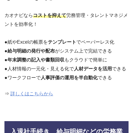
カオナビなら
コストを抑えて
労務管理・タレントマネジメ
ントを効率化！
●紙やExcelの帳票を
テンプレート
でペーパーレス化
●
給与明細の発行や配布
がシステム上で完結できる
●
年末調整の記入や書類回収
もクラウドで簡単に
●人材情報の一元化・見える化で
人材データを活用
できる
●ワークフローで
人事評価の運用を半自動化
できる
⇒
詳しくはこちらから
入退社手続き、給与明細などの労務業