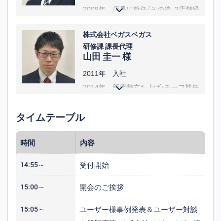
2009年 店長に就任（その後、3店舗経
験）
株式会社ベガスベガス
2013年 エリア長に就任
研修課 課長代理
2023年 人事総務部 部長に就任
山田 圭一 様
2025年 DX推進部 部長を兼務／執
2011年 入社
行役員 部長に就任
2014年 新店舗立ち上げ・チーフ就任
2018年 マネジャー就任
タイムテーブル
2020年 人事総務部・新卒採用担当就
任
時間
内容
2022年 サービス研修課・研修担当就
任
受付開始
14:55～
2025年 研修課・課長代理就任
開会のご挨拶
15:00～
ユーザー様事例発表＆ユーザー対談
15:05～