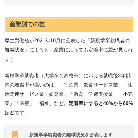
産業別での差
厚生労働省が2021年10月に公表した「新規学卒就職者の
離職状況」によると、産業によっても定着率に差が見られ
ます。
新規学卒就職者（大学卒と高校卒）における就職後3年以
内の離職率が高いのは、「宿泊業・飲食サービス業」「生
活関連サービス業・娯楽業」「教育・学習支援業」「小売
業」「医療」「福祉」など。
定着率にすると40%から60%
ほど
です。
新規学卒就職者の離職状況を公表します