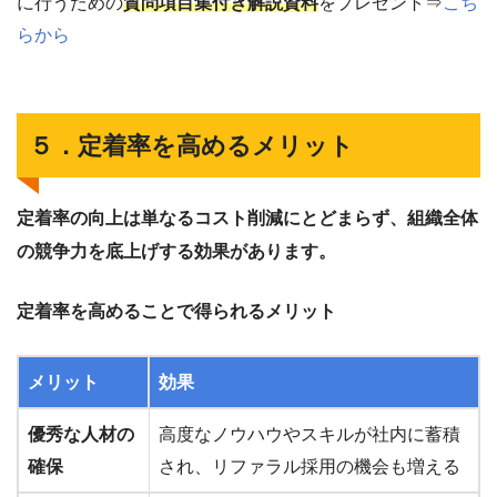
に行うための
質問項目集付き解説資料
をプレゼント⇒
こち
らから
５．定着率を高めるメリット
定着率の向上は単なるコスト削減にとどまらず、組織全体
の競争力を底上げする効果があります。
定着率を高めることで得られるメリット
メリット
効果
優秀な人材の
高度なノウハウやスキルが社内に蓄積
確保
され、リファラル採用の機会も増える