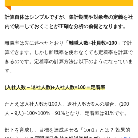
計算自体はシンプルですが、集計期間や対象者の定義を社
内で統一しておくことが正確な分析の前提となります。
離職率は先に述べたとおり
「離職人数÷社員数×100」
で計
算できます。しかし離職率を使わなくても定着率を計算で
きるのです。定着率の計算方法は以下のようになっていま
す。
(入社人数－退社人数)÷入社人数×100＝定着率
たとえば入社人数が100人、退社人数が9人の場合、(100
人－9人)÷100×100%＝91%となり、定着率は91%です。
部下を育成し、目標を達成させる「1on1」とは？ 効果的