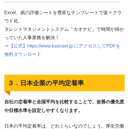
Excel、紙の評価シートを豊富なテンプレートで楽々クラ
ウド化。
タレントマネジメントシステム「カオナビ」で時間が掛か
っていた人事業務を解決！
⇒
【公式】https://www.kaonavi.jp にアクセスしてPDFを
無料ダウンロード
３．日本企業の平均定着率
自社の定着率と全国平均を比較することで、改善の優先度
や目標水準を設定しやすくなります。
日本の平均定着率は、どれくらいなのでしょう。厚生労働