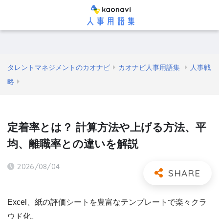
タレントマネジメントのカオナビ
カオナビ人事用語集
人事戦
略
定着率とは？ 計算方法や上げる方法、平
均、離職率との違いを解説
2026/08/04
Excel、紙の評価シートを豊富なテンプレートで楽々クラ
ウド化。