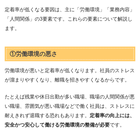
定着率が低くなる要因は、主に「労働環境」「業務内容」
「人間関係」の3要素です。これらの要素について解説し
ます。
①労働環境の悪さ
労働環境が悪いと定着率が低くなります。社員のストレス
が溜まりやすくなり、離職を招きやすくなるからです。
たとえば残業や休日出勤が多い職場、職場の人間関係が悪
い職場、雰囲気が悪い職場などで働く社員は、ストレスに
耐えきれず退職する恐れもあります。
定着率の向上には、
安全かつ安心して働ける労働環境の整備が必要
です。