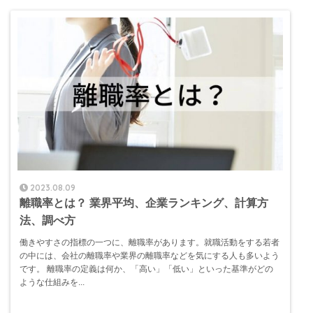
2023.08.09
離職率とは？ 業界平均、企業ランキング、計算方
法、調べ方
働きやすさの指標の一つに、離職率があります。就職活動をする若者
の中には、会社の離職率や業界の離職率などを気にする人も多いよう
です。 離職率の定義は何か、「高い」「低い」といった基準がどの
ような仕組みを...