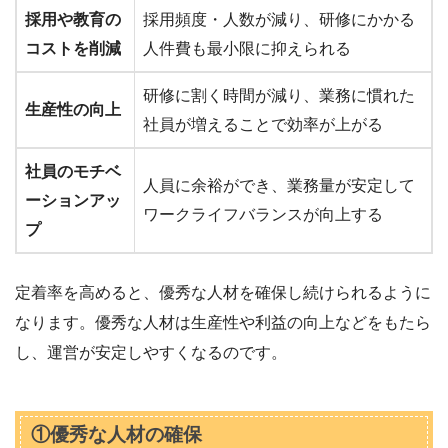
採用や教育の
採用頻度・人数が減り、研修にかかる
コストを削減
人件費も最小限に抑えられる
研修に割く時間が減り、業務に慣れた
生産性の向上
社員が増えることで効率が上がる
社員のモチベ
人員に余裕ができ、業務量が安定して
ーションアッ
ワークライフバランスが向上する
プ
定着率を高めると、優秀な人材を確保し続けられるように
なります。優秀な人材は生産性や利益の向上などをもたら
し、運営が安定しやすくなるのです。
①優秀な人材の確保