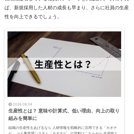
ば、新規採用した人材の成長も早まり、さらに社員の生産
性を向上できるでしょう。
2026.08.04
生産性とは？ 意味や計算式、低い理由、向上の取り
組みを簡単に
組織の生産性をあげるなら 人材情報を戦略的に活用できる「カオナ
ビ」 ⇒人事管理システム「カオナビ」の資料はこちらから 生産性と