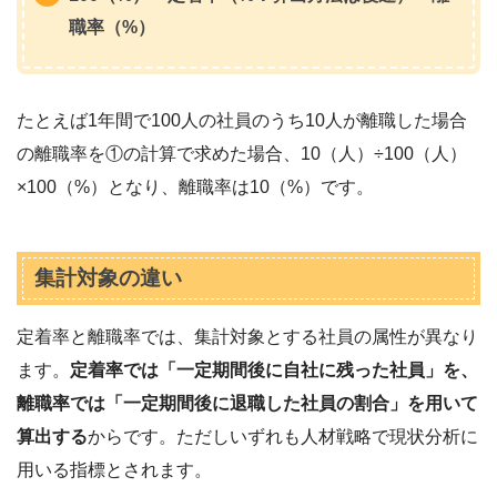
職率（%）
たとえば1年間で100人の社員のうち10人が離職した場合
の離職率を①の計算で求めた場合、10（人）÷100（人）
×100（%）となり、離職率は10（%）です。
集計対象の違い
定着率と離職率では、集計対象とする社員の属性が異なり
ます。
定着率では「一定期間後に自社に残った社員」を、
離職率では「一定期間後に退職した社員の割合」を用いて
算出する
からです。ただしいずれも人材戦略で現状分析に
用いる指標とされます。