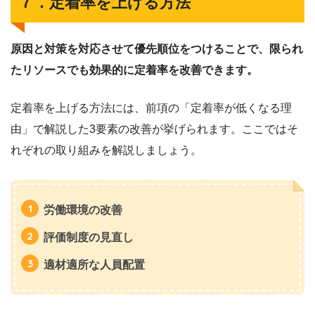
７．定着率を上げる方法
原因と対策を対応させて優先順位をつけることで、限られ
たリソースでも効果的に定着率を改善できます。
定着率を上げる方法には、前項の「定着率が低くなる理
由」で解説した3要素の改善が挙げられます。ここではそ
れぞれの取り組みを解説しましょう。
労働環境の改善
評価制度の見直し
適材適所な人員配置