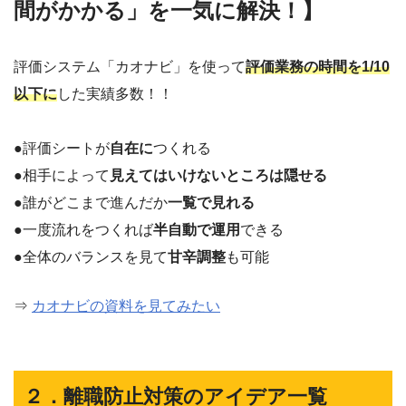
間がかかる」を一気に解決！】
評価システム「カオナビ」を使って
評価業務の時間を1/10
以下に
した実績多数！！
●評価シートが
自在に
つくれる
●相手によって
見えてはいけないところは隠せる
●誰がどこまで進んだか
一覧で見れる
●一度流れをつくれば
半自動で運用
できる
●全体のバランスを見て
甘辛調整
も可能
⇒
カオナビの資料を見てみたい
２．離職防止対策のアイデア一覧