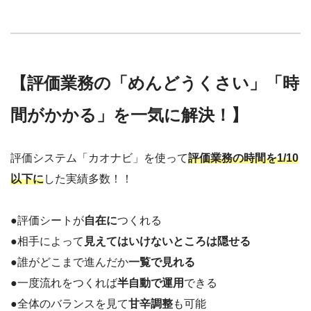
【評価業務の「めんどうくさい」「時
間がかかる」を一気に解決！】
評価システム「カオナビ」を使って
評価業務の時間を1/10
以下に
した実績多数！！
●評価シートが
自在に
つくれる
●相手によって
見えてはいけないところは隠せる
●誰がどこまで進んだか
一覧で見れる
●一度流れをつくれば
半自動で運用
できる
●全体のバランスを見て
甘辛調整
も可能