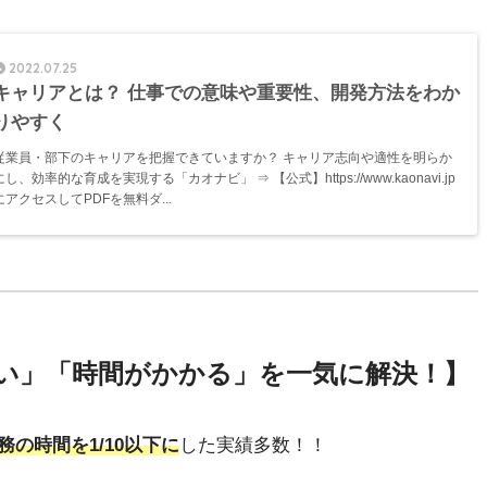
2022.07.25
キャリアとは？ 仕事での意味や重要性、開発方法をわか
りやすく
従業員・部下のキャリアを把握できていますか？ キャリア志向や適性を明らか
にし、効率的な育成を実現する「カオナビ」 ⇒ 【公式】https://www.kaonavi.jp
にアクセスしてPDFを無料ダ...
い」「時間がかかる」を一気に解決！】
務の時間を1/10以下に
した実績多数！！