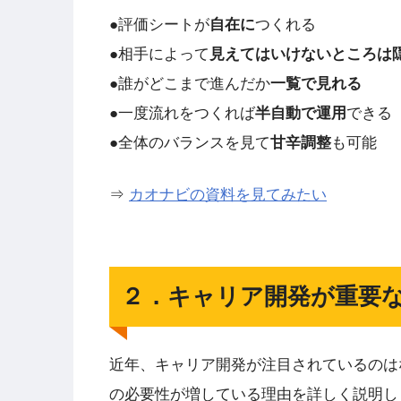
●評価シートが
自在に
つくれる
●相手によって
見えてはいけないところは
●誰がどこまで進んだか
一覧で見れる
●一度流れをつくれば
半自動で運用
できる
●全体のバランスを見て
甘辛調整
も可能
⇒
カオナビの資料を見てみたい
２．キャリア開発が重要
近年、キャリア開発が注目されているのは
の必要性が増している理由を詳しく説明し