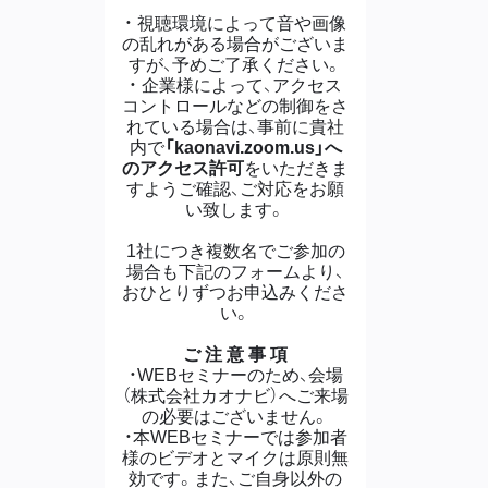
・ 視聴環境によって音や画像
の乱れがある場合がございま
すが、予めご了承ください。
・ 企業様によって、アクセス
コントロールなどの制御をさ
れている場合は、事前に貴社
内で
「kaonavi.zoom.us」へ
のアクセス許可
をいただきま
すようご確認、ご対応をお願
い致します。
1社につき複数名でご参加の
場合も下記のフォームより、
おひとりずつお申込みくださ
い。
ご 注 意 事 項
・WEBセミナーのため、会場
（株式会社カオナビ）へご来場
の必要はございません。
・本WEBセミナーでは参加者
様のビデオとマイクは原則無
効です。また、ご自身以外の