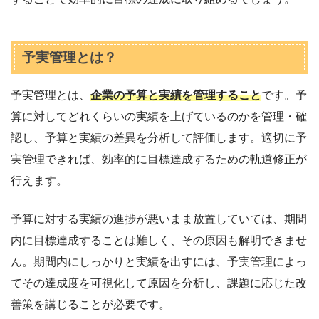
予実管理とは？
予実管理とは、
企業の予算と実績を管理すること
です。予
算に対してどれくらいの実績を上げているのかを管理・確
認し、予算と実績の差異を分析して評価します。適切に予
実管理できれば、効率的に目標達成するための軌道修正が
行えます。
予算に対する実績の進捗が悪いまま放置していては、期間
内に目標達成することは難しく、その原因も解明できませ
ん。期間内にしっかりと実績を出すには、予実管理によっ
てその達成度を可視化して原因を分析し、課題に応じた改
善策を講じることが必要です。