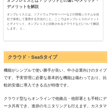
オンプレミスとは？ クラウドとの違いやメリット・
デメリットを解説
オンプレミスとは、ソフトウェアやサーバーなどの情報システムを自
社で保有して運用する方法のこと。ここではオンプレミスのメリット
とデメリット、オンプレミスと比較されるクラウドなどについて解説
します。 １...
クラウド・SaaSタイプ
機能がシンプルで使い勝手が良い、中小企業向けのタイプ
です。予実管理に必要な基本的な機能は備わっており、比
較的安価に導入できる点が特徴です。
クラウド型ならオンラインで他拠点・他部署とも手軽にデ
ータ共有でき、進捗のモニタリングも行えます。カスタマ