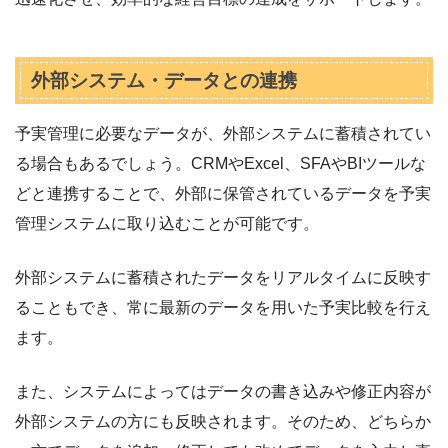
外部システム・データとの連携
予実管理に必要なデータが、外部システムに蓄積されてい
る場合もあるでしょう。CRMやExcel、SFAやBIツールな
どと連携することで、外部に保管されているデータを予実
管理システムに取り込むことが可能です。
外部システムに蓄積されたデータをリアルタイムに反映す
ることもでき、常に最新のデータを用いた予実比較を行え
ます。
また、システムによってはデータの書き込みや修正内容が
外部システムの方にも反映されます。そのため、どちらか