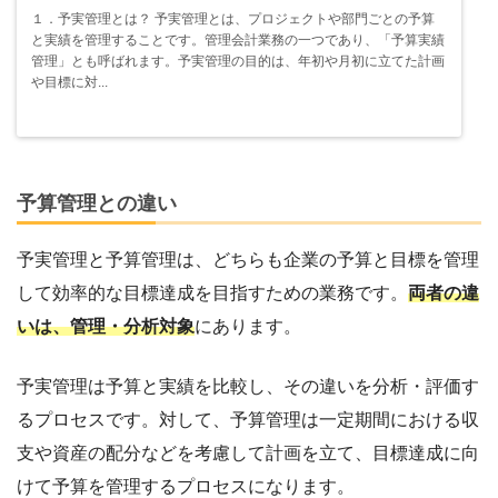
１．予実管理とは？ 予実管理とは、プロジェクトや部門ごとの予算
と実績を管理することです。管理会計業務の一つであり、「予算実績
管理」とも呼ばれます。予実管理の目的は、年初や月初に立てた計画
や目標に対...
予算管理との違い
予実管理と予算管理は、どちらも企業の予算と目標を管理
して効率的な目標達成を目指すための業務です。
両者の違
いは、管理・分析対象
にあります。
予実管理は予算と実績を比較し、その違いを分析・評価す
るプロセスです。対して、予算管理は一定期間における収
支や資産の配分などを考慮して計画を立て、目標達成に向
けて予算を管理するプロセスになります。