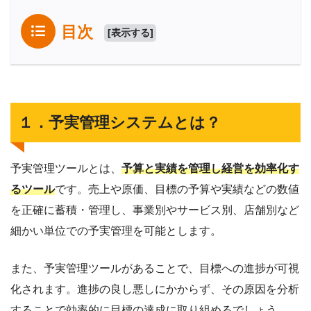
目次
[
表示する
]
１．予実管理システムとは？
予実管理ツールとは、
予算と実績を管理し経営を効率化す
るツール
です。売上や原価、目標の予算や実績などの数値
を正確に蓄積・管理し、事業別やサービス別、店舗別など
細かい単位での予実管理を可能とします。
また、予実管理ツールがあることで、目標への進捗が可視
化されます。進捗の良し悪しにかからず、その原因を分析
することで効率的に目標の達成に取り組めるでしょう。