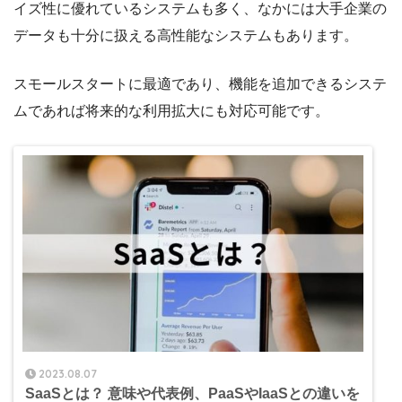
イズ性に優れているシステムも多く、なかには大手企業の
データも十分に扱える高性能なシステムもあります。
スモールスタートに最適であり、機能を追加できるシステ
ムであれば将来的な利用拡大にも対応可能です。
2023.08.07
SaaSとは？ 意味や代表例、PaaSやIaaSとの違いを