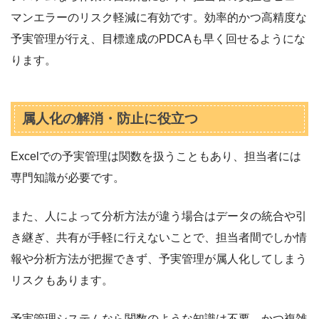
マンエラーのリスク軽減に有効です。効率的かつ高精度な
予実管理が行え、目標達成のPDCAも早く回せるようにな
ります。
属人化の解消・防止に役立つ
Excelでの予実管理は関数を扱うこともあり、担当者には
専門知識が必要です。
また、人によって分析方法が違う場合はデータの統合や引
き継ぎ、共有が手軽に行えないことで、担当者間でしか情
報や分析方法が把握できず、予実管理が属人化してしまう
リスクもあります。
予実管理システムなら関数のような知識は不要、かつ複雑