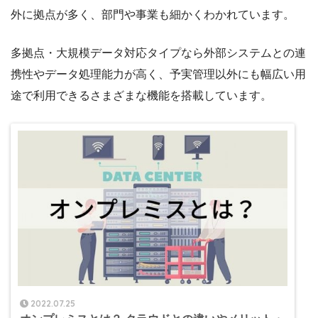
外に拠点が多く、部門や事業も細かくわかれています。
多拠点・大規模データ対応タイプなら外部システムとの連
携性やデータ処理能力が高く、予実管理以外にも幅広い用
途で利用できるさまざまな機能を搭載しています。
2022.07.25