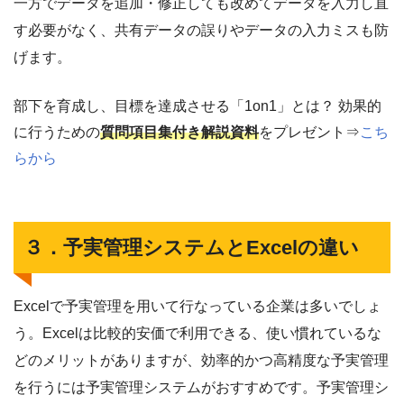
一方でデータを追加・修正しても改めてデータを入力し直
す必要がなく、共有データの誤りやデータの入力ミスも防
げます。
部下を育成し、目標を達成させる「1on1」とは？ 効果的
に行うための
質問項目集付き解説資料
をプレゼント⇒
こち
らから
３．予実管理システムとExcelの違い
Excelで予実管理を用いて行なっている企業は多いでしょ
う。Excelは比較的安価で利用できる、使い慣れているな
どのメリットがありますが、効率的かつ高精度な予実管理
を行うには予実管理システムがおすすめです。予実管理シ